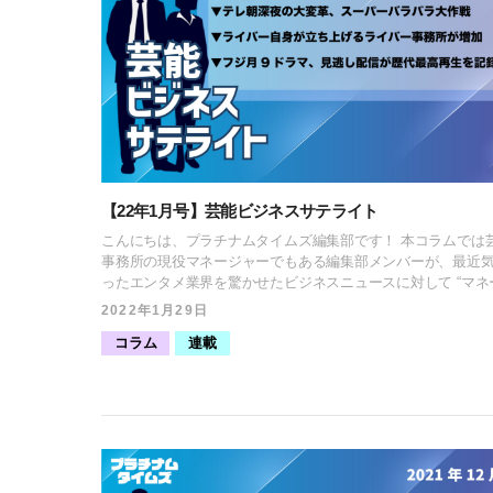
像劇『バレンタインデー』 [ふきだし icon="https://platinum-
times.com/wp-content/uploads/2021/12/図1-e1639761423249.p
align="left" name="羽鳥早紀" col_border="#b82a14" col="#fff"
type="thinking" border="on" icon_shape="circle"]バレンタイ
のロサンゼルスを舞台に、色んな愛の形があることを教えて
恋愛群像劇。ゲイリー・マーシャル監督の作品はハッピーに
ものが多いですが、この作品も幸せな気持ちにさせてくれま
もそもバレンタインデーは日本だと、女性から男性へチョコ
を渡すのが普通ですが、欧米だと男性から女性へバラを渡す
識。このバレンタインデーの捉え方の違いを比較するのも面
【22年1月号】芸能ビジネスサテライト
ですが、この映画は「バレンタインデーなんて関係ない！」
人が観てもクスッと笑えて、おまけに誰かの背中を押したく
こんにちは、プラチナムタイムズ編集部です！ 本コラムでは
持ちにさせてくれるから不思議です。正直、日本のバレンタ
事務所の現役マネージャーでもある編集部メンバーが、最近
ーは女性の負担が大きいと思う派なので、最初のシーンで男
ったエンタメ業界を驚かせたビジネスニュースに対して “マネ
きがけにプロポーズされるところは羨ましかったです！(笑)映
ャー視点” で取り上げる対談企画です。2022年はどんな驚く
2022年1月29日
『ラブ・アクチュアリー』のように群像劇で、様々な人物の
スが舞い込んでくるのか楽しみですね。では早速、1月のニュ
情が観られるので、恋人同士では勿論、家族や友達、お一人
コラム
連載
を見ていきましょう。 古川 大貴（ふるかわ だいき）オウンドメデ
ても楽しいです。エンドロールのジュリア・ロバーツが最高
ィア「プラチナムタイムズ」編集長。当社へ中途入社後、所
そこもお見逃しなく！！[/ふきだし] バレンタインデーに家族や恋
ントのSNS領域を活用したPR施策の企画立案・キャスティン
人と観たい映画 “第2位”人を幸せにするチョコレートがここに
また広報・PR担当として所属タレントの露出拡大に従事。好
る『ショコラ』 [ふきだし icon="https://platinum-times.com/wp-
おでんの具は『がんもどき』。 新保 紘太郎（しんぼ こうたろう）
content/uploads/2021/12/図1-e1639761423249.png" align="left"
オウンドメディア「プラチナムタイムズ」編集部。若年層向け
name="羽鳥早紀" col_border="#3e79a3" col="#fff" type="thinki
会社を経て、プラチナムプロダクションへ入社。現在マネー
border="on" icon_shape="circle"]古くからの伝統が根付くフ
歴3年目で、広告キャスティングにも従事。好きなおでんの具