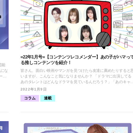
テレビ「超無敵クラス」にレギュラー出演中。また今月2月18日
ng"
(金)には、主演映画『真・事故物件/本当に怖い住民たち』が公開
趣味は洋楽・映画鑑賞とショッピング。 【YouTubeチャンネル
ンデー
「バウンスチャンネル」】 https://www.youtube.com/watch?
くれる
v=GCE96q22fec [ふきだし icon="https://platinum-times.com/wp-
なれる
content/uploads/2022/02/スクリーンショット-2022-02-05-
す。そ
2.16.10.jpg" align="left" name="海老野心" col_border="#FD9A8B"
レート
col="#fcdcd7" type="thinking" border="on" icon_shape="circle"]私
のが常
最近ハマっているのは、ピットブルの「バウンスくん」の動画を
白いの
ることです。闘犬の一種のピットブルは一般的にはとっても怖い
=22年1月号=【コンテンツレコメンダー】あの子がハマっ
という
メージのある犬ですが、しっかりと飼育されていると優しく穏や
る推しコンテンツを紹介！
なる気
な性格で人に噛み付いたりしないそうです。特にバウンスくんが
芸能
インデ
肉を食べたりするASMR動画は、とっても美味しそうにバリバリ
気にな
皆さん、面白い映画やマンガを見つけたら友達に薦めたりすると
性に起
音を立てながら食べている姿が癖になり何度も観てしまいます。
ージ
いますが、こんなこと気になりませんか？ 「ドラマに出演してる
画
た目は大きくたくましいバウンスくんですが、とても優しい顔を
ニュー
あのタレントはどんなドラマを見ているんだろう？」「あのキャ
恋愛事
ていて観ていると癒されます。ぜひ皆さんも観てみて下さい！[/ふ
ース
クターを演じている声優は普段どんなマンガを読んでいるんだろ
2022年1月9日
様で観
きだし] “羽﨑ほの レコメンド”「一気見間違いなしのラブストーリ
う？」 気になりませんか？ 気になりますよね？ そうですよね。そ
なので
コラム
ー」 羽崎 ほの（はざき ほの）
連載
属タレ
んな声にお応えし『コンテンツレコメンダー』と題して、所属の
グ、
レントたちがハマっているコンテンツを紹介していきます。 今回
はあ
きな
は天野きき、大塚萌香、三好佑季、山川愛理、後藤聖那がレコメ
ドするコンテンツを紹介！ みんな一体どんなコンテンツにハマっ
PR
ているのでしょうか！？ “天野きき レコメンド”「怖いものが苦手
ng"
ジャー
でも癖になる面白さ！」 天野 きき（あまの きき） 2005年1月11日
ランス
は
生まれ、東京都出身。 大型ガールズグループ「Shibu3 project」メ