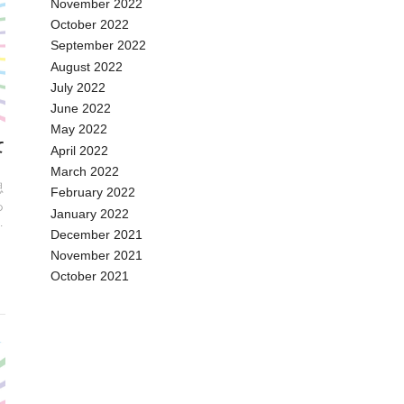
November 2022
October 2022
September 2022
August 2022
July 2022
June 2022
May 2022
て
April 2022
March 2022
思
February 2022
あ
January 2022
ク
December 2021
November 2021
タ
October 2021
ン
本