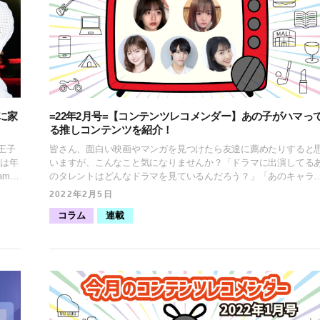
に家
=22年2月号=【コンテンツレコメンダー】あの子がハマっ
る推しコンテンツを紹介！
王子
皆さん、面白い映画やマンガを見つけたら友達に薦めたりすると
鳥は年
いますが、こんなこと気になりませんか？「ドラマに出演してる
amで
のタレントはどんなドラマを見ているんだろう？」「あのキャラ
信し
ターを演じている声優は普段どんなマンガを読んでいるんだろ
2022年2月5日
う？」 気になりませんか？ 気になりますよね？ そうですよね。そ
コラム
連載
してい
んな声にお応えし『コンテンツレコメンダー』と題して、所属の
用いた
レントたちがハマっているコンテンツを紹介していきます。 今回
は海老野心、羽﨑ほの、蓼沼優衣、中原弘貴、鶴田美月がレコメ
ミス・
ドするコンテンツを紹介！ みんな一体どんなコンテンツにハマっ
デル・
ているのでしょうか！？ “海老野心 レコメンド”「生肉を食べる
趣味の
ASMR！？」 海老野 心（えびの こころ） 2002年6月29日生まれ、
神奈川県出身。 恋リア5人組ガールズユニット「Five emotion」メ
せな群
ンバー。フジテレビ「ワイドナショー」のワイドナティーンや日