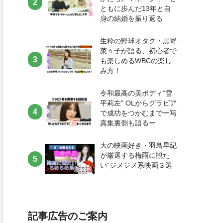
ともに歩んだ13年と自
身の結婚を振り返る
生粋の野球オタク・黒嵜
菜々子が語る、初心者で
も楽しめるWBCの楽し
み方！
令和最高の美ボディ“雪
平莉左” OLからグラビア
で成功をつかむまでー写
真集裏側も語るー
大の映画好き・羽鳥早紀
が厳選する梅雨に観た
い“ジメジメ系映画３選”
記事広告のご案内