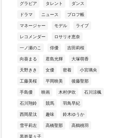
グラビア
タレント
ダンス
ドラマ
ニュース
プロフ帳
マネージャー
モデル
ライブ
レコメンダー
ロサリオ恵奈
一ノ瀬のこ
俳優
吉田莉桜
向葵まる
君島光輝
大塚萌香
天野きき
女優
密着
小宮璃央
工藤美桜
平岡映美
後藤聖那
手島優
映画
木村伊吹
石川涼楓
石川翔鈴
競馬
羽鳥早紀
西岡星汰
趣味
鈴木ゆうか
雪平莉左
高橋聖那
高鶴桃羽
黒嵜菜々子