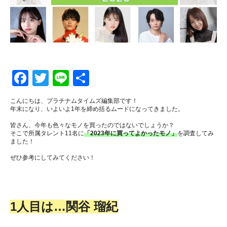
CLOSE
CLOSE
F
T
Li
S
a
wi
n
h
こんにちは、プラチナムタイムズ編集部です！
c
tt
e
ar
年末になり、いよいよ1年を締め括るムードになってきました。
e
er
e
皆さん、今年も色々なモノを買ったのではないでしょうか？
そこで所属タレント11名に
「2023年に買ってよかったモノ」
を調査してみ
b
ました！
o
ぜひ参考にしてみてください！
o
k
1人目は…関谷 瑠紀