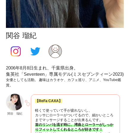
関谷 瑠紀
2006年8月8日生まれ、千葉県出身。
集英社「Seventeen」専属モデル(ミスセブンティーン2023)
女優としても活動。 趣味はカラオケ、カフェ巡り、アニメ、YouTube鑑
賞。
【ReFa CAXA】
軽くて使っていて手が疲れないし、
関谷 瑠紀
カッサにローラーがついてるので、細かいところ
までマッサージすることが出来るんです。
首のリンパを流す時に、湾曲とローラーがしっか
りフィットしてくれるところが好きです！