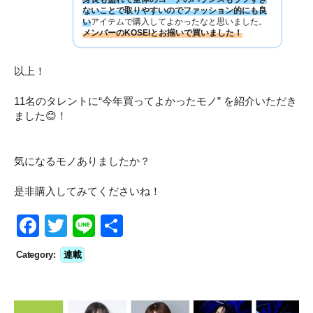
ないことで取りやすいのでファッション的にも良
い
アイテムで購入してよかったなと思いました。
メンバーのKOSEIとお揃いで買いました！
以上！
11名のタレントに“今年買ってよかったモノ” を紹介いただき
ました😊！
気になるモノありましたか？
是非購入してみてくださいね！
F
T
Li
S
a
wi
n
h
Category:
連載
c
tt
e
ar
e
er
e