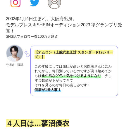
2002年1月4日生まれ、大阪府出身。
モデルプレス＆SHEINオーディション2023 準グランプリ受
賞！
SNS総フォロワー数100万人越え
【オムロン
（上腕式血圧計 スタンダード19シリー
ズ）】
中瀬古 隆誠
この年齢にしては血圧が高いとお医者さんに言わ
れてから、毎日測っているのですが測り始めてか
らは
食生活など色々気をつけるようになり
、少し
ずつ数値が下がってきて
それを見るのが毎日の楽しみです！
健康が1番大事！
４人目は…蓼沼優衣