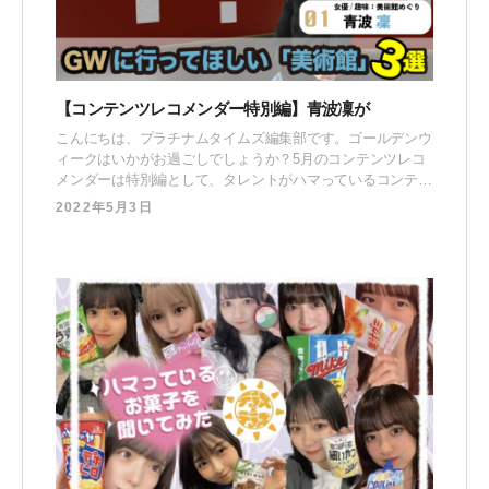
【コンテンツレコメンダー特別編】青波凜が
こんにちは、プラチナムタイムズ編集部です。ゴールデンウ
ィークはいかがお過ごしでしょうか？5月のコンテンツレコ
メンダーは特別編として、タレントがハマっているコンテン
ツをより深掘りしてGW3日連続で配信していきます。 初日
2022年5月3日
の今回は、イギリスの大学でアートを学んだ後、美術館など
で展覧会の制作に携わっていた俳優・青波凜がGWに訪れた
いおすすめな美術館3選をランキング形式でご紹介！
HOME