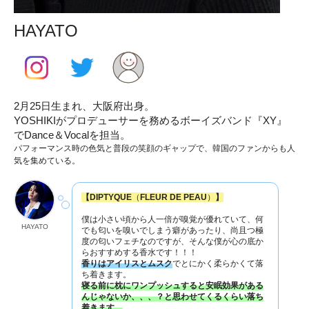
HAYATO
2月25日生まれ、大阪府出身。
YOSHIKIがプロデューサーを務めるボーイズバンド『XY』
でDance＆Vocalを担当。
パフォーマンス時の⾊気と普段の笑顔のギャップで、韓国のファンからも⼈
気を集めている。
【DIPTYQUE
（
FLEUR DE PEAU
）
】
僕は小さい頃から人一倍が嗅覚が優れていて、何
HAYATO
でも匂いを嗅いでしまう癖があったり、尚且つ極
度の匂いフェチなのですが、そんな僕が心の底か
らおすすめする香水です！！！
香りはアイリスとムスク
でとにかく柔らかくて落
ち着きます。
寝る前に枕にワンプッシュすると安眠効果がある
んじゃないか、、、？と思わせてくるくらい落ち
着きます。