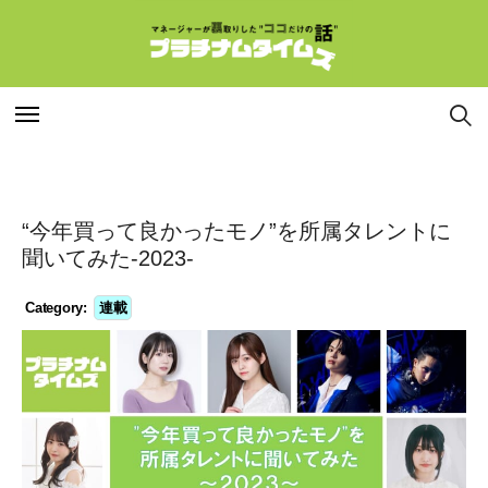
特集
特集
“今年買って良かったモノ”を所属タレントに
連載
連載
聞いてみた-2023-
Category:
連載
インタビュー
インタビュー
マネージャー
マネージャー
コラム
コラム