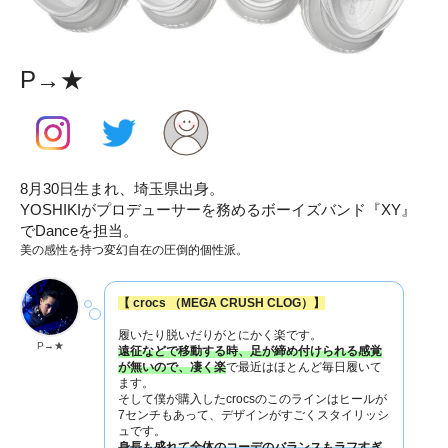
P→★
8月30日生まれ、埼玉県出身。
YOSHIKIがプロデューサーを務めるボーイズバンド『XY』
でDanceを担当。
美の感性を持つ変幻自在の圧倒的個性派。
【 crocs （MEGA CRUSH CLOG）】
履いたり脱いだりがとにかく楽です。
P→★
遠征などで移動する時、足が締め付けられる感覚
が無いので、凄く楽
で最近はほとんど毎日履いて
ます。
そして僕が購入したcrocsのこのラインはヒールが
7センチもあって、デザインがすごくスタイリッシ
ュです。
身長も盛れて全体のコーデのバランスもラフすぎ