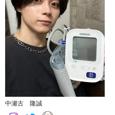
中瀬古 隆誠