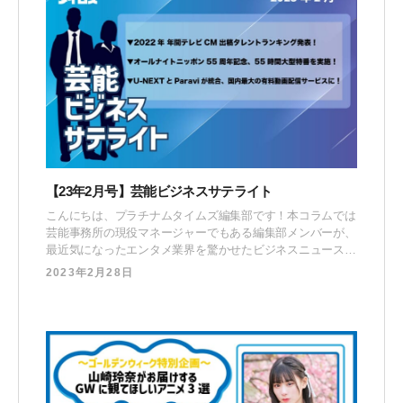
【23年2月号】芸能ビジネスサテライト
こんにちは、プラチナムタイムズ編集部です！本コラムでは
芸能事務所の現役マネージャーでもある編集部メンバーが、
最近気になったエンタメ業界を驚かせたビジネスニュースに
対して “マネージャー視点” で取り上げる対談企画です。 新
2023年2月28日
保 紘太郎（しんぼ こうたろう）プラチナムタイムズ編集
長。若年層向けPR会社を経て、プラチナムプロダクション
へ入社。現在はマネージャー歴5年目で、広告キャステ