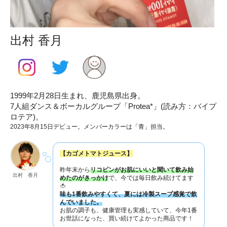
出村 香月
1999年2月28日生まれ、鹿児島県出身。
7人組ダンス＆ボーカルグループ「Protea*」(読み方：バイプ
ロテア)。
2023年8月15日デビュー。メンバーカラーは「青」担当。
【カゴメトマトジュース】
昨年末から
リコピンがお肌にいいと聞いて飲み始
出村 香月
めたのがきっかけ
で、今では毎日飲み続けてます
🍅
味も1番飲みやすくて、夏には冷製スープ感覚で飲
んでいました。
お肌の調子も、健康管理も実感していて、今年1番
お世話になった、買い続けてよかった商品です！