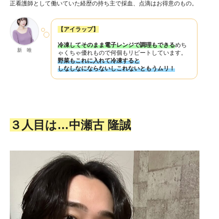
正看護師として働いていた経歴の持ち主で採血、点滴はお得意のもの。
【アイラップ】
冷凍してそのまま電子レンジで調理もできる
めち
新 唯
ゃくちゃ優れもので何個もリピートしています。
野菜もこれに入れて冷凍すると
しなしなにならないしこれないともうムリ！
３人目は…中瀬古 隆誠