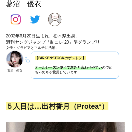
蓼沼 優衣
2002年6月20日生まれ、栃木県出身。
週刊ヤングジャンプ「制コレ’20」準グランプリ
女優・グラビアとマルチに活動。
【BIRKENSTOCKのボストン】
オールシーズン使えて意外と合わせやすい
のでめ
蓼沼 優衣
ちゃめちゃ愛用しています！
５人目は…出村香月（Protea*）