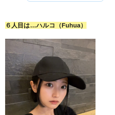
６人目は…ハルコ（Fuhua）