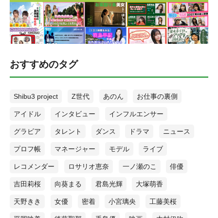
おすすめのタグ
Shibu3 project
Z世代
あのん
お仕事の裏側
アイドル
インタビュー
インフルエンサー
グラビア
タレント
ダンス
ドラマ
ニュース
プロフ帳
マネージャー
モデル
ライブ
レコメンダー
ロサリオ恵奈
一ノ瀬のこ
俳優
吉田莉桜
向葵まる
君島光輝
大塚萌香
天野きき
女優
密着
小宮璃央
工藤美桜