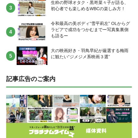
生粋の野球オタク・黒嵜菜々子が語る、
ホットドッグ！飲み放題が超お得です！今年の夏は、家族みんなでコ
初心者でも楽しめるWBCの楽しみ方！
ストコライフを楽しむことができました✨TikTokで『コストコ購入品』
検索してからいくと良いです！是非皆様も試してみてね💖[/ふきだし]
[ふきだし icon="https://platinum-times.com/wp-content/uploads/2023/09/
令和最高の美ボディ“雪平莉左” OLからグ
平岡明純直近バストアップ.jpg" align="left" name="平岡 明純"
ラビアで成功をつかむまでー写真集裏側
col_border="#88C1F2" col="#fff" type="thinking" border="on"
も語るー
icon_shape="circle"]【秋に行きたいスポット】高尾山に行きたいで
す！[/ふきだし] ●２人目は…入江 日奈子（いりえ ひなこ） 入江 日奈
大の映画好き・羽鳥早紀が厳選する梅雨
子 （いりえ ひなこ）
に観たい“ジメジメ系映画３選”
記事広告のご案内