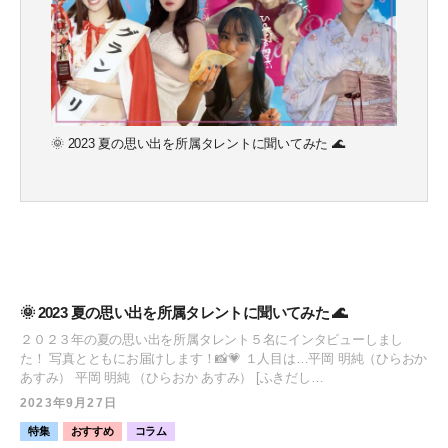
CLOSE
CLOSE
🌞 2023 夏の思い出を所属タレントに聞いてみた 🌊
🌞 2023 夏の思い出を所属タレントに聞いてみた 🌊
２０２３年の夏の思い出を所属タレント５名にインタビューしまし
た！ 写真とともにお届けします！📸💗 １人目は…平岡 明純（ひらおか
あすみ） 平岡 明純 （ひらおか あすみ） [ふきだし
icon="https://platinum-times.com/wp-content/uploads/2023/09/平岡明純
2023年9月27日
直近バストアップ.jpg" align="left" name="平岡 明純"
特集
おすすめ
コラム
col_border="#88C1F2" col="#fff" type="thinking" border="on"