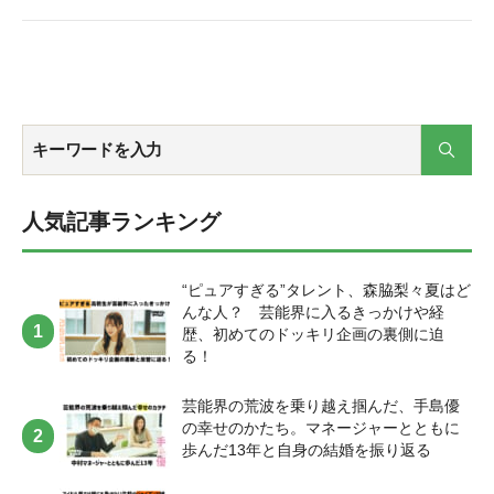
icon_shape="circle"]【 ミスヤングアニマル2023でグランプリを受賞 】
今年の夏の1番の思い出は、ミスヤングアニマル2023でグランプリを受
賞した事です👑自分の可能性を広げたい！と人生初のグラビアコンテ
ストに挑戦しました🔥今まで経験したことない日々に、緊張でいっぱ
いでしたが、応援して下さる皆様の声援に支えて頂き、グランプリを
受賞することが出来ました☺️今年、ヤングアニマルの表紙を飾ります‼️
これからも感謝の気持ちを忘れず、日々、レベルアップしたいと思い
ます。[/ふきだし] [ふきだし icon="https://platinum-times.com/wp-
content/uploads/2023/09/平岡明純直近バストアップ.jpg" align="left"
name="平岡 明純" col_border="#88C1F2" col="#fff" type="thinking"
border="on" icon_shape="circle"]【 舞台のお稽古 】写真は、稽古場か
人気記事ランキング
らの帰りです😆💦8月は本番までの、1ヶ月間🔥毎日お稽古！大先輩の
俳優さん方の演技を間近で観られる、刺激的で勉強になる期間でした✨
演出の時風静恵先生に「あなたはええ声してるんやから」とお言葉を
“ピュアすぎる”タレント、森脇梨々夏はど
頂き、常にお守りのように心にしまっていました。それが自信に繋が
んな人？ 芸能界に入るきっかけや経
り、本番、緊張せず、舞台に立つことができました。笑いあり、涙あ
歴、初めてのドッキリ企画の裏側に迫
り、ラグビー部の皆と過ごした日々も、最高の青春でした🏉[/ふきだし]
る！
[ふきだし icon="https://platinum-times.com/wp-content/uploads/2023/09/
平岡明純直近バストアップ.jpg" align="left" name="平岡 明純"
col_border="#88C1F2" col="#fff" type="thinking" border="on"
芸能界の荒波を乗り越え掴んだ、手島優
icon_shape="circle"]【 COSTCOドライブ 】いるだけで楽しい！ここだ
の幸せのかたち。マネージャーとともに
けしか買えない物がある！全ての食べ物が大きい！夢のような場所✨免
歩んだ13年と自身の結婚を振り返る
許をとってからコストコまで姉や姪っ子ちゃんとドライブ🚗にハマっ
ています。お寿司やチョコレート、マカロン、そして絶対に食べる、