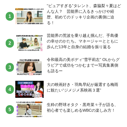
“ピュアすぎる”タレント、森脇梨々夏はど
んな人？ 芸能界に入るきっかけや経
歴、初めてのドッキリ企画の裏側に迫
る！
芸能界の荒波を乗り越え掴んだ、手島優
の幸せのかたち。マネージャーとともに
歩んだ13年と自身の結婚を振り返る
令和最高の美ボディ“雪平莉左” OLからグ
ラビアで成功をつかむまでー写真集裏側
も語るー
大の映画好き・羽鳥早紀が厳選する梅雨
に観たい“ジメジメ系映画３選”
生粋の野球オタク・黒嵜菜々子が語る、
初心者でも楽しめるWBCの楽しみ方！