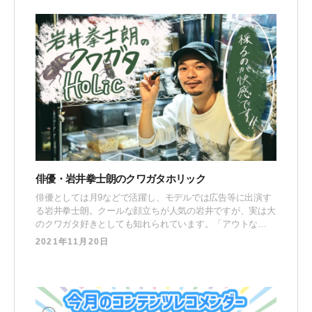
俳優・岩井拳士朗のクワガタホリック
俳優としては月9などで活躍し、モデルでは広告等に出演す
る岩井拳士朗。クールな顔立ちが人気の岩井ですが、実は大
のクワガタ好きとしても知れられています。「アウトな
人々」をゲストに迎え、トークを繰り広げる番組 TBS『ア
2021年11月20日
ウトデラックス』では、MCやファンたちに「こんなにイケ
メンなのにハマりすぎ……」と総ツッコみを食らうほど。今
回はそんな岩井に思う存分クワガタの魅力を語っていただき
ます。