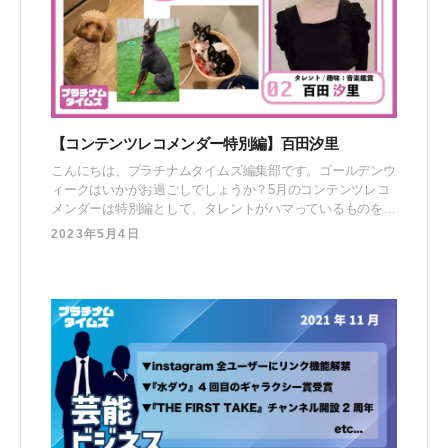
【コンテンツレコメンダー特別編】百田汐里
こんにちは、プラチナムタイムズ編集部です。ゴールデンウ
ィークはいかがお過ごしでしょうか？5月のコンテンツレコ
メンダーは特別編として、タレントがハマっているものをよ
り深掘りしてGW3日連続で配信していきます。今回は、5匹
2023年5月4日
も犬を飼っているほどの犬好き・百田汐里が、GWに遊びた
い犬種3選をランキング形式でご紹介！ 百田 汐里（ももた
しおり）