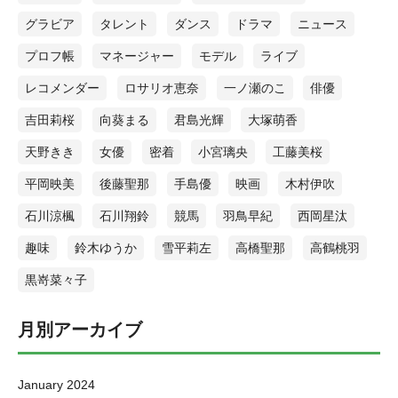
グラビア
タレント
ダンス
ドラマ
ニュース
プロフ帳
マネージャー
モデル
ライブ
レコメンダー
ロサリオ恵奈
一ノ瀬のこ
俳優
吉田莉桜
向葵まる
君島光輝
大塚萌香
天野きき
女優
密着
小宮璃央
工藤美桜
平岡映美
後藤聖那
手島優
映画
木村伊吹
石川涼楓
石川翔鈴
競馬
羽鳥早紀
西岡星汰
趣味
鈴木ゆうか
雪平莉左
高橋聖那
高鶴桃羽
黒嵜菜々子
月別アーカイブ
January 2024