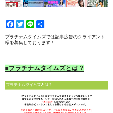
CLOSE
CLOSE
F
T
Li
S
a
wi
n
h
プラチナムタイムズでは記事広告のクライアント
c
tt
e
ar
様を募集しております！
e
er
e
b
o
■
プラチナムタイムズと
は？
o
k