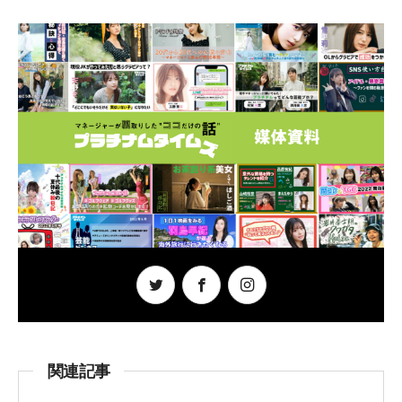
c
tt
e
ar
e
er
e
b
o
o
k
関連記事