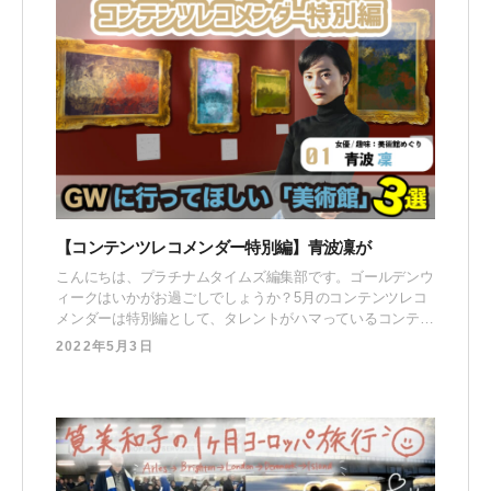
【コンテンツレコメンダー特別編】青波凜が
こんにちは、プラチナムタイムズ編集部です。ゴールデンウ
ィークはいかがお過ごしでしょうか？5月のコンテンツレコ
メンダーは特別編として、タレントがハマっているコンテン
ツをより深掘りしてGW3日連続で配信していきます。 初日
2022年5月3日
の今回は、イギリスの大学でアートを学んだ後、美術館など
で展覧会の制作に携わっていた俳優・青波凜がGWに訪れた
いおすすめな美術館3選をランキング形式でご紹介！