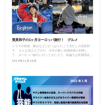
筧美和子の1ヶ月ヨーロッパ旅行！ グルメ
ドラマや映画、舞台などにひっぱりだこで大忙しの筧美和
子。 そんな筧さんですが、今年の春に長期休暇を利用し
て、ヨーロッパ旅行に行ってきたそう。前編では長期滞在し
たパリについて語っていただきましたが、後編はパリ以外に
2023年11月16日
訪れた5箇所の思い出を紹介。南仏・アルルからイギリスの
ブライトン、ロンドン、デンマーク、そしてアイスランドと
巡った筧さんの充実した旅の様子をお届けしていきます！
筧