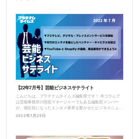
【22年7月号】芸能ビジネスサテライト
こんにちは、プラチナムタイムズ編集部です！ 本コラムで
は芸能事務所の現役マネージャーでもある編集部メンバー
が、最近気になったエンタメ業界を驚かせたビジネスニュー
スに対して “マネージャー視点” で取り上げる対談企画で
2022年7月29日
す。 古川 大貴（ふるかわ だいき）オウンドメディア「プラ
チナムタイムズ」編集長。当社へ中途入社後、所属タレント
のSNS領域を活用したPR施策の企画立案・キャ