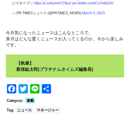
にてオープン
https://t.co/bymvPJ7Bu2
pic.twitter.com/CoTxikfJ2H
— PR TIMESニュース (@PRTIMES_NEWS)
March 9, 2023
今月気になったニュースはこんなところで。
来月はどんな驚くニュースが入ってくるのか、今から楽しみ
です。
【執筆】
新保紘太郎(プラチナムタイムズ編集長)
F
T
Li
S
a
wi
n
h
Category:
連載
c
tt
e
ar
Tag:
ニュース
マネージャー
e
er
e
b