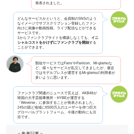
発表されました。
どんなサービスかというと、会員制のSNSのよう
なイメージでサブスクリプション登録したファン
向けに画像や動画投稿、ライブ配信などができる
サービスです。
1からファンクラブサイトを構築しなくても、
イニ
シャルコストをかけずにファンクラブを開始
する
ことができます。
類似サービスではFans’やFanicon、Mi-glamuな
ど、様々なサービスが乱立してきましたが、最近
ではモデルプレスが運営するMi-glamuの利用者が
多いように思います。
ファンクラブ関連のニュースで言えば、AKB48が
韓国の大手芸能事務所・HYBEが運営する
「Weverse」に参加することが発表されました。
245の国と地域に6500万人のユーザーを持つ巨大
グローバルプラットフォーム、今後の動向にも注
目です。
＜参考記事＞