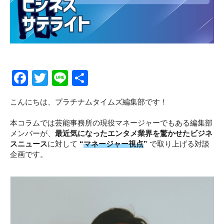
CLOSE
CLOSE
F
T
Li
S
a
wi
n
h
こんにちは、プラチナムタイムズ編集部です！
c
tt
e
ar
e
er
e
本コラムでは芸能事務所の現役マネージャーでもある編集部
メンバーが、
最近気になったエンタメ業界を驚かせたビジネ
b
スニュース
に対して
“
マネージャー視点
”
で取り上げる対談
o
企画です。
o
k