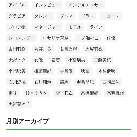
アイドル
インタビュー
インフルエンサー
グラビア
タレント
ダンス
ドラマ
ニュース
プロフ帳
マネージャー
モデル
ライブ
レコメンダー
ロサリオ恵奈
一ノ瀬のこ
俳優
吉田莉桜
向葵まる
君島光輝
大塚萌香
天野きき
女優
密着
小宮璃央
工藤美桜
平岡映美
後藤聖那
手島優
映画
木村伊吹
石川涼楓
石川翔鈴
競馬
羽鳥早紀
西岡星汰
趣味
鈴木ゆうか
雪平莉左
高橋聖那
高鶴桃羽
黒嵜菜々子
月別アーカイブ