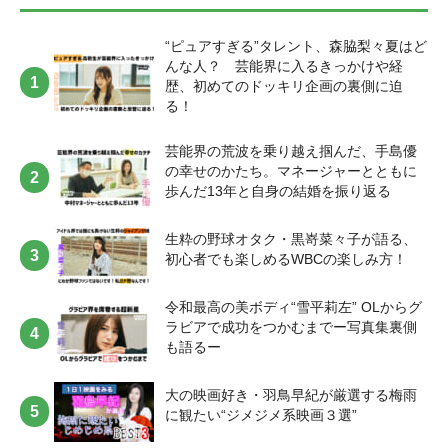
“ピュアすぎる”タレント、森脇梨々夏はど
んな人？ 芸能界に入るきっかけや経
歴、初めてのドッキリ企画の裏側に迫
る！
芸能界の荒波を乗り越え掴んだ、手島優
の幸せのかたち。マネージャーとともに
歩んだ13年と自身の結婚を振り返る
生粋の野球オタク・黒嵜菜々子が語る、
初心者でも楽しめるWBCの楽しみ方！
令和最高の美ボディ“雪平莉左” OLからグ
ラビアで成功をつかむまでー写真集裏側
も語るー
大の映画好き・羽鳥早紀が厳選する梅雨
に観たい“ジメジメ系映画３選”