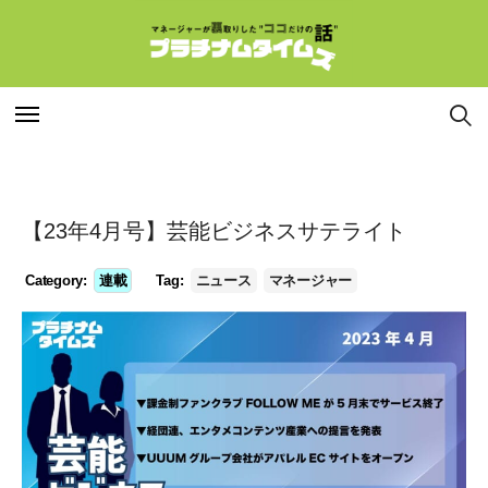
特集
特集
【23年4月号】芸能ビジネスサテライト
連載
連載
Category:
連載
Tag:
ニュース
マネージャー
インタビュー
インタビュー
マネージャー
マネージャー
コラム
コラム