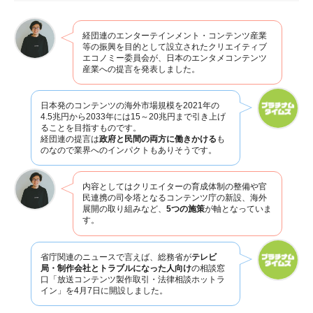
経団連のエンターテインメント・コンテンツ産業
等の振興を目的として設立されたクリエイティブ
エコノミー委員会が、日本のエンタメコンテンツ
産業への提言を発表しました。
日本発のコンテンツの海外市場規模を2021年の
4.5兆円から2033年には15～20兆円まで引き上げ
ることを目指すものです。
経団連の提言は
政府と民間の両方に働きかける
も
のなので業界へのインパクトもありそうです。
内容としてはクリエイターの育成体制の整備や官
民連携の司令塔となるコンテンツ庁の新設、海外
展開の取り組みなど、
5つの施策
が軸となっていま
す。
省庁関連のニュースで言えば、総務省が
テレビ
局・制作会社とトラブルになった人向け
の相談窓
口「放送コンテンツ製作取引・法律相談ホットラ
イン」を4月7日に開設しました。