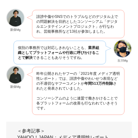
誹謗中傷やSNSでのトラブルなどのデジタル上で
の問題解決を目的としたコンソーシアム「デジタ
ルエンタテインメントプロジェクト」が行なわ
新保Mg
れ、芸能事務所など13社が参加しました。
個別の事務所では対応しきれないことも、
業界組
織としてプラットフォームや行政に呼びかけるこ
とで解決
できることもありそうですね。
古川Mg
昨年公開されたヤフーの「2021年度 メディア透明
性レポート」では、誹謗中傷やわいせつ表現など
の不適切なヤフーコメントが
年間513万件削除
さ
新保Mg
れたと発表されていました。
コンソーシアムのように連盟で働きかけることで
各プラットフォームの改善も行なわれていきそう
です。
＜参考記事＞
YAHOO！JAPAN：メディア透明性レポート