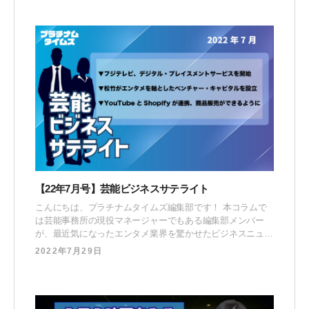
【22年7月号】芸能ビジネスサテライト
こんにちは、プラチナムタイムズ編集部です！ 本コラムで
は芸能事務所の現役マネージャーでもある編集部メンバー
が、最近気になったエンタメ業界を驚かせたビジネスニュー
スに対して “マネージャー視点” で取り上げる対談企画で
2022年7月29日
す。 古川 大貴（ふるかわ だいき）オウンドメディア「プラ
チナムタイムズ」編集長。当社へ中途入社後、所属タレント
のSNS領域を活用したPR施策の企画立案・キャ