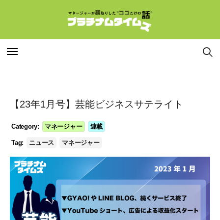
特集
特集
【23年1月号】芸能ビジネスサテライト
連載
連載
Category:
マネージャー
連載
インタビュー
インタビュー
Tag:
ニュース
マネージャー
マネージャー
マネージャー
コラム
コラム