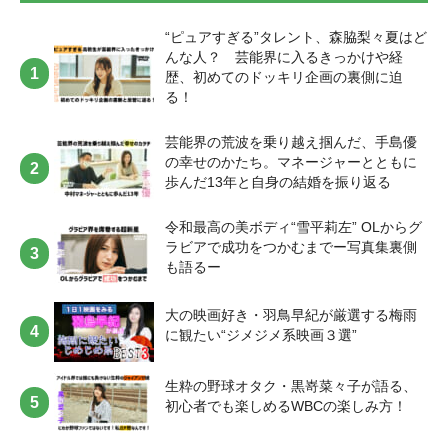
“ピュアすぎる”タレント、森脇梨々夏はど
んな人？ 芸能界に入るきっかけや経
歴、初めてのドッキリ企画の裏側に迫
る！
芸能界の荒波を乗り越え掴んだ、手島優
の幸せのかたち。マネージャーとともに
歩んだ13年と自身の結婚を振り返る
令和最高の美ボディ“雪平莉左” OLからグ
ラビアで成功をつかむまでー写真集裏側
も語るー
大の映画好き・羽鳥早紀が厳選する梅雨
に観たい“ジメジメ系映画３選”
生粋の野球オタク・黒嵜菜々子が語る、
初心者でも楽しめるWBCの楽しみ方！