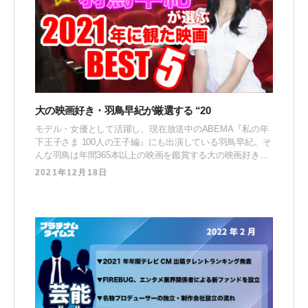
大の映画好き・羽鳥早紀が厳選する “20
モデル・女優として活躍し、現在放送中のABEMA『私の年
下王子さま 100人の王子編』にも出演している羽鳥早紀。そ
んな羽鳥は年間365本以上の映画を鑑賞する大の映画好き
で、自身のInstagramでも #1日1映画 のハッシュタグで積極
2021年12月18日
的に映画のレビューを発信しています。 今回はその中から
『2021年に観た映画BEST5』を紹介してもらいます！ 羽鳥