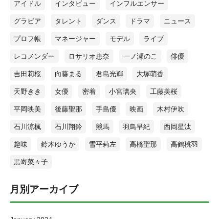
アイドル
インタビュー
インフルエンサー
グラビア
タレント
ダンス
ドラマ
ニュース
プロフ帳
マネージャー
モデル
ライブ
レコメンダー
ロサリオ恵奈
一ノ瀬のこ
俳優
吉田莉桜
向葵まる
君島光輝
大塚萌香
天野きき
女優
密着
小宮璃央
工藤美桜
平岡映美
後藤聖那
手島優
映画
木村伊吹
石川涼楓
石川翔鈴
競馬
羽鳥早紀
西岡星汰
趣味
鈴木ゆうか
雪平莉左
高橋聖那
高鶴桃羽
黒嵜菜々子
月別アーカイブ