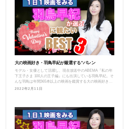
大の映画好き・羽鳥早紀が厳選する“バレン
モデル・女優として活躍し、現在放送中のABEMA『私の年
下王子さま 100人の王子編』にも出演している羽鳥早紀。そ
んな羽鳥は年間365本以上の映画を鑑賞する大の映画好き
で、自身のInstagramでも #1日1映画 のハッシュタグで積極
2022年2月11日
的に映画のレビューを発信しています。 今回はその中から
『バレンタインデーに家族や恋人と観たい映画３選』とし
て、この時期にぴったりの映画を紹介していただきます