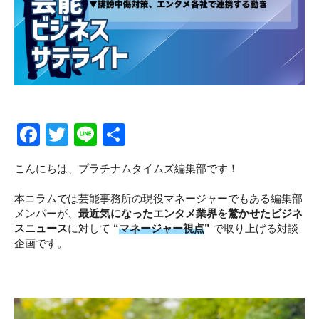
CLOSE
CLOSE
F
T
Li
S
a
wi
n
h
こんにちは、プラチナムタイムズ編集部です！
c
tt
e
ar
e
er
e
本コラムでは芸能事務所の現役マネージャーでもある編集部
メンバーが、
最近気になったエンタメ業界を驚かせたビジネ
b
スニュース
に対して
“
マネージャー視点
”
で取り上げる対談
o
企画です。
o
k