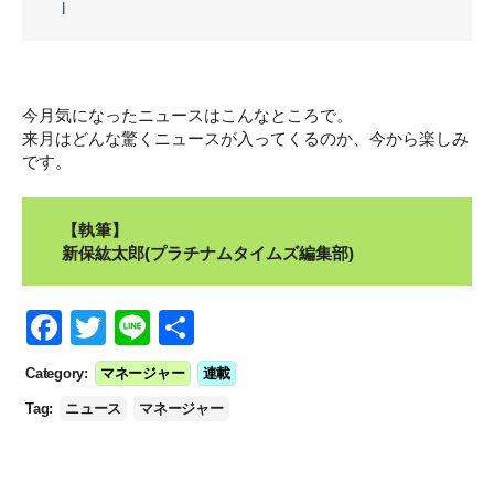
l
今月気になったニュースはこんなところで。
来月はどんな驚くニュースが入ってくるのか、今から楽しみ
です。
【執筆】
新保紘太郎(プラチナムタイムズ編集部)
F
T
Li
S
a
wi
n
h
Category:
マネージャー
連載
c
tt
e
ar
Tag:
ニュース
マネージャー
e
er
e
b