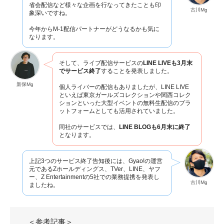
省会配信など様々な企画を行なってきたことも印
古川Mg
象深いですね。
今年からM-1配信パートナーがどうなるかも気に
なります。
そして、ライブ配信サービスの
LINE LIVEも3月末
でサービス終了
することを発表しました。
新保Mg
個人ライバーの配信もありましたが、LINE LIVE
といえば東京ガールズコレクションや関西コレク
ションといった大型イベントの無料生配信のプラ
ットフォームとしても活用されていました。
同社のサービスでは、
LINE BLOGも6月末に終了
となります。
上記3つのサービス終了告知後には、Gyao!の運営
元であるZホールディングス、TVer、LINE、ヤフ
ー、Z Entertainmentの5社での業務提携を発表し
古川Mg
ましたね。
＜参考記事＞