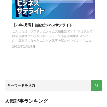
【22年2月号】芸能ビジネスサテライト
こんにちは、プラチナムタイムズ編集部です！ 本コラムで
は芸能事務所の現役マネージャーでもある編集部メンバー
が、最近気になったエンタメ業界を驚かせたビジネスニュー
スに対して “マネージャー視点” で取り上げる対談企画で
2022年2月28日
す。 古川 大貴（ふるかわ だいき）オウンドメディア「プラ
チナムタイムズ」編集長。当社へ中途入社後、所属タレント
のSNS領域を活用したPR施策の企画立案・
人気記事ランキング