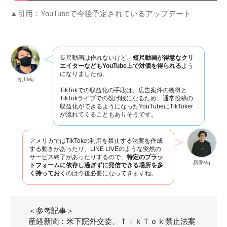
▲引用：YouTubeで今後予定されているアップデート
長尺動画は作れないけど、
短尺動画が得意なクリ
エイターなどもYouTube上で対価を得られる
よう
になりましたね。
古川Mg
TikTokでの収益化の手段は、広告案件の獲得と
TikTokライブでの投げ銭になるため、通常投稿の
収益化ができるようになったYouTubeにTikToker
が流れてくることもありそうです。
アメリカではTikTokの利用を禁止する法案を作成
する動きがあったり、LINE LIVEのような突然の
サービス終了があったりするので、
特定のプラッ
新保Mg
トフォームに依存し過ぎずに発信できる場所を多
く持っておく
のは今後必要になってきますね。
＜参考記事＞
産経新聞：米下院外交委、ＴｉｋＴｏｋ禁止法案