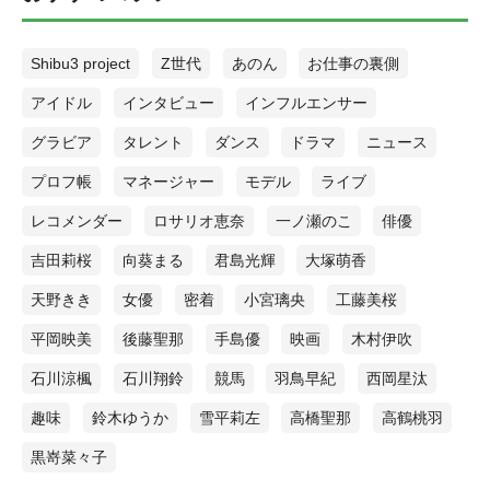
ラドキドキに加え、コメディ色も強く、泣いて笑っての繰り返しで最
ッキリ』だけで終わらせずに長期にわたって追い続けていたところが
col_border="#88C1F2" col="#fff" type="speaking" border="on"
後まで楽しんで見られるドラマです。韓国ドラマが好きな方はもちろ
評価されていました。[/ふきだし] [ふきだし icon="https://platinum-
icon_shape="circle"]これ見ました？結構驚きました。[/ふきだし] [ふき
ん、ラブストーリーが苦手で韓国ドラマを見てこなかった方にも全力
times.com/wp-content/uploads/2021/10/図1-2-e1635577764731.png"
だし icon="https://platinum-times.com/wp-
Shibu3 project
Z世代
あのん
お仕事の裏側
でオススメできる作品です。中盤にはみんなヴィンチェンツォ・カサ
align="right" name="新保Mg" col_border="#FD9A8B" col="#fff"
content/uploads/2021/10/IMG_4641-2-e1638251868448.jpeg"
ノの虜になっているでしょう！[/ふきだし] “由良朱合 レコメンド”「い
type="speaking" border="on" icon_shape="circle"]バッドエンドや変な空
align="right" name="古川Mg" col_border="#FD9A8B" col="#fff"
アイドル
インタビュー
インフルエンサー
じめられっ子がYouTuberに!? LINEマンガ『喧嘩独学』」 由良 朱合
気になるオチでもそのまま放送していたこともフリになって、「この
type="speaking" border="on" icon_shape="circle"]Twitterで見ましたがビ
（ゆら あかり） 1999年3月12日生まれ。広島県出身。 グラビアアイド
グラビア
タレント
ダンス
ドラマ
ニュース
番組は本当にどうなるかわからない」という緊張感がありました。笑[/
ックリしました、タレントの自主制作プロジェクトですってね。[/ふき
ルとして『SPA!』や『週刊ヤングジャンプ』等で活躍中。 20年に開設
ふきだし] [ふきだし icon="https://platinum-times.com/wp-
だし] [ふきだし icon="https://platinum-times.com/wp-
したYouTube『ゆらはいい子』ではグラビアの裏側や“あざとい系”動画
プロフ帳
マネージャー
モデル
ライブ
content/uploads/2021/10/IMG_4641-2-e1638251868448.jpeg" align="left"
content/uploads/2021/10/図1-2-e1635577764731.png" align="left"
を更新している。 趣味はゲーム、アニメ、マンガ。 【LINEマンガ「喧
name="古川Mg" col_border="#88C1F2" col="#fff" type="speaking"
name="新保Mg" col_border="#88C1F2" col="#fff" type="speaking"
嘩独学」】 https://www.youtube.com/watch?v=NDMtLLmIixY [ふきだし
レコメンダー
ロサリオ恵奈
一ノ瀬のこ
俳優
border="on" icon_shape="circle"]使えるかわからないけど撮っておく、
border="on" icon_shape="circle"]芸能人の政治的発言ってずっとタブー
icon="https://platinum-times.com/wp-content/uploads/2021/10/由良：バ
みたいなのはテレビ番組みたいな体力ある媒体じゃないとできないで
視されてて、政治発言をするようなタレントは広告案件決まりにくい
吉田莉桜
向葵まる
君島光輝
大塚萌香
ストアップ①-e1634889003465.jpg" align="left" name="由良朱合"
すよね。[/ふきだし] [ふきだし icon="https://platinum-times.com/wp-
ような風潮もあったと思います。 [/ふきだし] [ふきだし
col_border="#000" col="#f8ea85" type="thinking" border="none"
content/uploads/2021/10/図1-2-e1635577764731.png" align="right"
icon="https://platinum-times.com/wp-
天野きき
女優
密着
小宮璃央
工藤美桜
icon_shape="circle"]いじめられっ子が、YouTubeをはじめることになる
name="新保Mg" col_border="#FD9A8B" col="#fff" type="speaking"
content/uploads/2021/10/IMG_4641-2-e1638251868448.jpeg"
のですが、その内容が喧嘩なのです。いじめてくる相手に対して喧嘩
border="on" icon_shape="circle"]2015年「徳川慶喜を生で見たことがあ
align="right" name="古川Mg" col_border="#FD9A8B" col="#fff"
平岡映美
後藤聖那
手島優
映画
木村伊吹
でやり返す姿を生配信するという過激なコンテンツですが、どんどん
る人 まだギリこの世にいる説」、2017年「先生のモノマネ、プロがや
type="speaking" border="on" icon_shape="circle"]最近は社会課題に取り
成長していき、仲間も増え、スクールカーストをひっくり返すところ
ったら死ぬほど子供にウケる説」、2019年「新元号当てるまで脱出で
組むような広告が増えているので、自分の意見があって表明している
石川涼楓
石川翔鈴
競馬
羽鳥早紀
西岡星汰
は本当に見ていて気持ち良いです。キャラクターも一人一人魅力的
きない生活」に続いての『水曜日のダウンタウン』通算4回目のギャラ
タレントが起用されることも増えていきそうですね。[/ふきだし] 今月
で、YouTuberという現代に沿った内容もとても面白いです。また作品
クシー賞受賞、おめでとうございます！[/ふきだし]
気になったニュースはこんなところで。11月はどんな驚くニュースが
趣味
鈴木ゆうか
雪平莉左
高橋聖那
高鶴桃羽
の中で出てくる技も面白く、その中でも“痛みを感じない方法”というの
https://twitter.com/kentaro_fujii/status/1461557877374533633 ▼引用：
入ってくるのか、今から楽しみですね。ではまた。 【執筆】新保紘太
があり、「実際に使えるのかな？」と思って自分で挑戦した事もあり
『水曜日のダウンタウン』通算4回目のギャラクシー賞を受賞 今月気に
郎(プラチナムタイムズ編集部)
黒嵜菜々子
ますが、普通に痛かったです。[/ふきだし] “高橋祐理 レコメンド”「本
なったニュースはこんなところで。もう2021年も残りわずかです。12