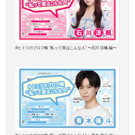
#ヒミツのプロフ帳 “私って実はこんな人” 〜石川 涼楓 編〜