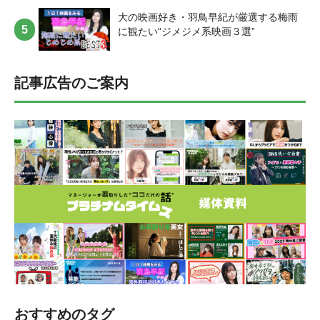
冒険できるので、難しいボス討伐も仲間と一緒に挑める心強さと楽し
icon="https://platinum-times.com/wp-content/uploads/2021/10/図1-2-
欄が“中傷コメント”を非表示に ＜参考記事＞毎日新聞：『ヤフコメ 中
https://www.youtube.com/watch?v=g0uYNM4NbS4 [ふきだし
さを感じることができました。 でも、「じゃあコミュニケーション
大の映画好き・羽鳥早紀が厳選する梅雨
e1635577764731.png" align="left" name="新保Mg"
傷投稿集中の記事はコメント欄非表示 AI新機能導入』
icon="https://platinum-times.com/wp-content/uploads/2021/11/松川菜々
が苦手な人も人付き合いをしなければならないのか？」というとそう
に観たい“ジメジメ系映画３選”
col_border="#FD9A8B" col="#fff" type="speaking" border="on"
https://mainichi.jp/articles/20211019/k00/00m/300/084000c [ふきだし
花-宣材アップ-e1637814607134.jpg" align="left" name="松川菜々花"
ではなく、ソロプレイを楽しんでいる人も沢山います。私もメインス
icon_shape="circle"]今年やっていた一発撮りオーディションプログラ
icon="https://platinum-times.com/wp-content/uploads/2021/10/図1-2-
col_border="#000" col="#fae6f4" type="thinking" border="none"
トーリーは一人で楽しむのが好きで、だいたいソロプレイをしていま
ム「THE FIRST TAKE STAGE」もすごかったですね。全く無名の新人
e1635577764731.png" align="left" name="新保Mg"
icon_shape="circle"]今ハマってるコンテンツは、モデルで海外に住ん
す。様々な楽しみ方を選択できるのがこのゲームの魅力です。そし
がオーディション勝ち進むことによって何万再生もされているのはオ
col_border="#88C1F2" col="#fff" type="speaking" border="on"
でいるローラさんのYouTubeです。ローラさんのYouTubeには食生活の
記事広告のご案内
て、何より嬉しいのが、ストーリーに終わりがないこと。シーズンご
ーディション自体のパワーを感じました。[/ふきだし]
icon_shape="circle"]いやーやっとあの無法地帯に改善の兆しが。[/ふき
事や運動の動画が上がっていて、みんなが参考にしたい！って思うよ
とにストーリーが更新されていくので、クリアしてしまう前の寂しい
https://twitter.com/charytaro/status/1398583716654444544 ▼オーディシ
だし] [ふきだし icon="https://platinum-times.com/wp-
うな内容や、画面内が綺麗とお洒落で溢れています。理想的な部分と
感覚はありません！ ドラクエXは現在バージョン5までありますが、
ョン動画一覧。ほぼ新人の参加者にも関わらず再生数が数万〜数十万
content/uploads/2021/10/IMG_4641-2-e1638251868448.jpeg"
現実的な部分の組み合わせが良くて・・・・例えばモーニングルーテ
なんと！！バージョン2の終盤までは「無料」で遊ぶことができちゃう
に。 [ふきだし icon="https://platinum-times.com/wp-
align="right" name="古川Mg" col_border="#FD9A8B" col="#fff"
ィン動画では起きたら外の空気を吸ってから1日が始まったり。私はロ
んです！！ ぜひ無料体験版からでも遊んでほしいです。[/ふきだし]
content/uploads/2021/10/図1-2-e1635577764731.png" align="left"
type="speaking" border="on" icon_shape="circle"]そうですね、コメント
ーラさんが発信する体型維持法や言葉が好きで良く見て真似をしたり
“片原恵麻 レコメンド”「泣いて笑って、最後まで楽しめるドラマ『ヴィ
name="新保Mg" col_border="#FD9A8B" col="#fff" type="speaking"
欄を見るのも楽しいのですが、特に芸能人のエンタメ記事は批評や感
しています！[/ふきだし] 皆さんいかがでしたか？？ご紹介したコンテ
ンチェンツォ』」 片原 恵麻（かたはら えま） 1997年9月8日生まれ。
border="on" icon_shape="circle"]強いコンテンツがあって、そこに登録
想を超えた誹謗中傷がつくことが多いですしね。経験上、私も広報と
ンツの中で気になったものがあったら、是非チェックしてみてくださ
神奈川県出身。 ミス慶應コンテスト2018 ファイナリスト。自称“日本
者数がしっかりつくと、新人の “フックアップ” に繋がるということを
してせっかく記事を載せることができたのにタレントの精神衛生上、
いね！ 来月もタレントがハマっているコンテンツを紹介するのでお楽
一のゲラ”で、タレントとしてTVやYouTubeなどで活動中。今年3月に
強烈に見せつけられた出来事でした。[/ふきだし] ◆『水ダウ』おぼ
コメントのせいで見てほしくないものも結構ありました…。[/ふきだし]
しみに〜！ 【執筆】新保紘太郎(プラチナムタイムズ編集部)
はレースクイーンデビューを果たした 趣味は釣り、ポーカー、海外ド
ん・こぼん和解ドキュメンタリー “ギャラクシー賞” の月間賞を受賞 ＜
[ふきだし icon="https://platinum-times.com/wp-content/uploads/2021/10/
ラマ鑑賞、洋画鑑賞など多趣味としても知られる。 【NETFLIX ドラマ
参考記事＞オリコンニュース：『水ダウ』おぼん・こぼん和解ドキュ
図1-2-e1635577764731.png" align="left" name="新保Mg"
「ヴィンチェンツォ」】 https://www.youtube.com/watch?
メンタリー ギャラクシー賞の月間賞を受賞
col_border="#88C1F2" col="#fff" type="speaking" border="on"
v=sT46psSIBDU [ふきだし icon="https://platinum-times.com/wp-
https://www.oricon.co.jp/news/2214499/full/ [ふきだし
icon_shape="circle"]今週の水卜アナのオールナイトニッポン0でもヤフ
content/uploads/2021/10/図1-e1634892831951.png" align="left"
icon="https://platinum-times.com/wp-
コメはなるべく見ないようにしてるって言ってました(笑)[/ふきだし] ◆
name="片原恵麻" col_border="#000" col="#fcdcd7" type="speaking"
content/uploads/2021/10/IMG_4641-2-e1638251868448.jpeg" align="left"
芸能人14人が投票を呼び掛ける“VOICE PROJECT”
border="none" icon_shape="circle"]イタリアマフィアの顧問弁護士ヴィ
name="古川Mg" col_border="#88C1F2" col="#fff" type="speaking"
https://www.youtube.com/watch?v=Ygtmbwj0sV4 [ふきだし
ンチェンツォ・カサノがある目的で母国である韓国に帰り、様々な巨
border="on" icon_shape="circle"]これSNSでも凄く話題になって、全世
icon="https://platinum-times.com/wp-content/uploads/2021/10/図1-2-
おすすめのタグ
悪をマフィア流に制していく物語です。マフィアドラマらしいハラハ
代が感動に包まれたので納得の結果ですね。選評では2年前の『解散ド
e1635577764731.png" align="left" name="新保Mg"