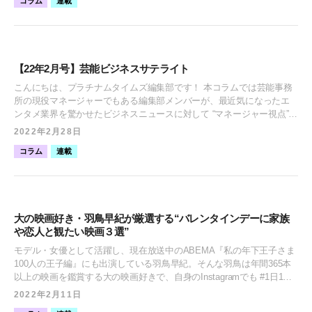
コラム
連載
『コンテンツレコメンダー』と題して、所属のタレントたちがハマっ
ているコンテンツを紹介していきます。 今回は石川涼楓、山内とも
な、あのん、早﨑優奈、石川大翔がレコメンドするコンテンツを紹
介！ みんな一体どんなコンテンツにハマっているのでしょうか！？ “石
川涼楓 レコメンド”『ダイエットモチベになる大食い動画！？』 石川
【22年2月号】芸能ビジネスサテライト
涼楓（いしかわ すずか） 2002年5月10日生まれ、千葉県出身。
ABEMA『今日、好きになりました。』紫陽花編・夏空編・卒業編に出
こんにちは、プラチナムタイムズ編集部です！ 本コラムでは芸能事務
演し、テレビ番組やMV出演、広告など幅広いジャンルで活躍中。趣味
所の現役マネージャーでもある編集部メンバーが、最近気になったエ
はピアノ・音楽鑑賞とお菓子作り。 【YouTubeチャンネル「さらちゃ
ンタメ業界を驚かせたビジネスニュースに対して “マネージャー視点”
んねっる」】 https://www.youtube.com/watch?v=SgvFky9MzHA [ふき
で取り上げる対談企画です。 古川 大貴（ふるかわ だいき）オウンドメ
2022年2月28日
だし icon="https://platinum-times.com/wp-content/uploads/2022/03/スク
ディア「プラチナムタイムズ」編集長。当社へ中途入社後、所属タレ
リーンショット-2022-03-04-0.05.19.jpg" align="left" name="石川涼楓"
コラム
連載
ントのSNS領域を活用したPR施策の企画立案・キャスティング、また
col_border="#E3D25F" col="#f8ea85" type="thinking" border="on"
広報・PR担当として所属タレントの露出拡大に従事。 新保 紘太郎
icon_shape="circle"]私が最近よく観ているYouTubeは "さらちゃんねっ
（しんぼ こうたろう）オウンドメディア「プラチナムタイムズ」編集
る" という大食いのYouTuberさんです！ダイエットをしているときは、
部。若年層向けPR会社を経て、プラチナムプロダクションへ入社。現
ほぼ毎日のように観ています！笑私は可愛くて、大食いの女性の方が
在マネージャー歴3年目で、広告キャスティングにも従事。 ◆「TVer」
とても好きなのですが、このさらさんはとにかく物凄くよく食べて、
大の映画好き・羽鳥早紀が厳選する“バレンタインデーに家族
月間再生数2億回超え！ユーザー層やランキング集計方法など“中の
とっても幸せそうな顔をするんです！見ているだけで私まで幸せにな
や恋人と観たい映画３選”
人”にいろいろ聞いてみました ＜参考記事＞WEBザテレビジョン：
れて、お腹もなんだかいっぱいになっちゃいます！いろいろな新作を
「TVer」月間再生数2億回超え！ユーザー層やランキング集計方法な
モデル・女優として活躍し、現在放送中のABEMA『私の年下王子さま
食べてすぐに動画にしてくださるので、ダイエットが終わったらこれ
ど“中の人”にいろいろ聞いてみました
100人の王子編』にも出演している羽鳥早紀。そんな羽鳥は年間365本
を食べよう！と決めながら観ると、とても楽しいです☺️[/ふきだし] “山
https://thetv.jp/news/detail/1068840/ [ふきだし icon="https://platinum-
以上の映画を鑑賞する大の映画好きで、自身のInstagramでも #1日1映
内ともな レコメンド”『思わずニヤける深夜ラジオ』 山内 ともな（や
times.com/wp-content/uploads/2021/10/IMG_4641-2-
画 のハッシュタグで積極的に映画のレビューを発信しています。 今回
まうち ともな) 1998年6月20日生まれ、愛知県出身。 ファッション誌
2022年2月11日
e1638251868448.jpeg" align="left" name="古川Mg"
はその中から『バレンタインデーに家族や恋人と観たい映画３選』と
『non-no』 カワイイ選抜としてモデル活動をする他、ECモデルとして