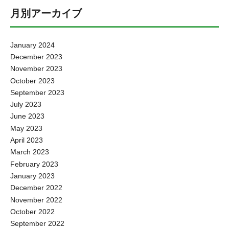
当に懐いている？と言いたくなる爬虫類YouTube」 高橋 祐理（たかは
月はどんな驚くニュースが入ってくるのか、今から楽しみですね。で
し ゆうり） 2000年6月8日生まれ。北海道出身。ダンス&ボーカルグル
月別アーカイブ
はまた。 【執筆】新保紘太郎(プラチナムタイムズ編集部)
ープ「Zero PLANET」リーダー。俳優としては『ヒプノシスマイク-
Division Rap Battle-Rule the Stage 』リョータ役、『FAKE MOTION -
THE SUPER STAGE- 』上杉天真役など、舞台でも持ち前のダンスと演
January 2024
技を披露し活動の幅を広げている。 Zero PLANETでは新曲「LOOP」
December 2023
が、11月10日放送開始のテレビ東京 ドラマ『JKからやり直すシルバー
プラン』のOPテーマに抜擢された。 【YouTube ちゃんねる鰐「我が家
November 2023
のベタ慣れの爬虫類達を紹介します」】
October 2023
https://www.youtube.com/watch?v=IU9yG0xx_Cg [ふきだし
September 2023
icon="https://platinum-times.com/wp-content/uploads/2021/10/ゆうり-
July 2023
e1634894237796.png" align="left" name="高橋祐理" col_border="#000"
June 2023
col="#cee0f0" type="thinking" border="none" icon_shape="circle"]こちら
は僕がいつも動画を拝見している『ちゃんねる鰐』さんという爬虫類
May 2023
や奇虫などを数百匹自宅で飼育している方なのですが、その中の「我
April 2023
が家のベタ慣れの爬虫類達を紹介します」という動画が本当に面白い
March 2023
です！内容は6、7匹、自分にすごく懐いていると言いながら爬虫類達
February 2023
を紹介していくのですが、ベタ慣れしているはずなのに、見事に爬虫
類全員が飼い主にブチギレてる様子で、それがたまらなく面白いで
January 2023
す。爬虫類達が飼い主にブチギレながら攻撃をすると、「いやぁ本当
December 2022
に僕のことが大好きなんだから」と無理矢理感を出して爬虫類達と触
November 2022
れ合う様子もとても印象に残ります。僕自身も爬虫類を飼育している
October 2022
ので、爬虫類の勉強にもなりますし、新しい発見がとても多いので、
September 2022
是非爬虫類気になっている方は『ちゃんねる鰐』さんの動画チェック