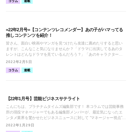
col_border="#88C1F2" col="#fff" type="speaking" border="on"
コラム
連載
して、この時期にぴったりの映画を紹介していただきます！※以下、
も活躍。趣味は500円玉集め、お笑い鑑賞、ラジオ。 【ラジオ「フワち
icon_shape="circle"]2021年10月に月間動画再生数が2億回を超えて、順
映画関連の画像は公式ビジュアルを引用いたします。 羽鳥 早紀（はと
ゃんのオールナイトニッポンX」】
調にコンテンツ視聴習慣として定着してきているTVerの現状と今後の
り さき） 1992年7月19日生まれ、茨城県出身。 ABEMA『私の年下王
https://twitter.com/fuwachanannx/status/1496500416045264896 [ふきだ
展望を “中の人” が語っている記事です。通常の見逃し配信以外にも、
子さま 100人の王子編』出演、ミス・ワールド・ジャパン2019で実行
し icon="https://platinum-times.com/wp-content/uploads/2022/03/スクリ
「このローカル番組がおもしろい！2022」などのTVer独自の特集を組
委員長賞を受賞するなど、モデル・女優として活動中。サッカー観戦
ーンショット-2022-03-04-0.42.02.jpg" align="left" name="山内ともな"
むことがあり、そういったような特集ではTVer側から各局に企画を持
=22年2月号=【コンテンツレコメンダー】あの子がハマってる
や競馬予想など数多くある趣味の中でも、映画鑑賞は1日1本観るほど
col_border="#88C1F2" col="#cee0f0" type="thinking" border="on"
ち込んで実現することが多いそうです。[/ふきだし] ▼引用：TVer特集
推しコンテンツを紹介！
好き。 バレンタインデーに家族や恋人と観たい映画 “第３位”自分の背
icon_shape="circle"]私がハマっているのは “ラジオ" です！芸人さんや
「このローカル番組がおもしろい！2022」 [ふきだし
中を押してくれる幸せな群像劇『バレンタインデー』 [ふきだし
タレントさんのタイムリーな情報やテレビ収録の裏側の話など、ラジ
皆さん、面白い映画やマンガを見つけたら友達に薦めたりすると思い
icon="https://platinum-times.com/wp-content/uploads/2021/11/新保
icon="https://platinum-times.com/wp-content/uploads/2021/12/図1-
オでしか聴けないコンテンツが盛り沢山です！ 1日1つは必ず聴いてる
ますが、こんなこと気になりませんか？「ドラマに出演してるあのタ
２.png" align="right" name="新保Mg" col_border="#FD9A8B" col="#fff"
e1639761423249.png" align="left" name="羽鳥早紀"
程ラジオ好きなのですが、その中でも私が皆さんにおすすめしたいの
レントはどんなドラマを見ているんだろう？」「あのキャラクターを
type="speaking" border="on" icon_shape="circle"]今はローカル番組も含
col_border="#b82a14" col="#fff" type="thinking" border="on"
は『フワちゃんのオールナイトニッポンX』です！！ この間、プライ
演じている声優は普段どんなマンガを読んでいるんだろう？」 気にな
め、約400番組も配信しているそうです。少し古いデータですが、2020
2022年2月5日
icon_shape="circle"]バレンタインデーのロサンゼルスを舞台に、色ん
ベートでも仲が良いという指原莉乃さんとシソンヌの長谷川さんがゲ
りませんか？ 気になりますよね？ そうですよね。そんな声にお応えし
年の1年間では全国ネットと地方局を含めた全てのバラエティ番組の中
な愛の形があることを教えてくれる恋愛群像劇。ゲイリー・マーシャ
コラム
連載
ストで登場した回があり、ただただ3人でひたすら楽しんでいる様子が
『コンテンツレコメンダー』と題して、所属のタレントたちがハマっ
で、ランキング3位の再生回数を記録したのはローカル番組の『相席食
ル監督の作品はハッピーになれるものが多いですが、この作品も幸せ
面白すぎて、電車の中にも関わらずマスクの中でニヤニヤしてしまい
ているコンテンツを紹介していきます。 今回は海老野心、羽﨑ほの、
堂』でした。地方局でも面白い番組を作ることで全国の人に見てもら
な気持ちにさせてくれます。そもそもバレンタインデーは日本だと、
ました。笑 メイク中やお風呂のときにも作業をしながら気軽に聴ける
蓼沼優衣、中原弘貴、鶴田美月がレコメンドするコンテンツを紹介！
えることが分かりやすく可視化されたデータですね。[/ふきだし] [ふき
女性から男性へチョコレートを渡すのが普通ですが、欧米だと男性か
し、特に移動中に聴くと歩きスマホをすることもないのでおすすめで
みんな一体どんなコンテンツにハマっているのでしょうか！？ “海老野
だし icon="https://platinum-times.com/wp-
ら女性へバラを渡すのが常識。このバレンタインデーの捉え方の違い
す！ いつか私もラジオやりたいなぁ、、なんて思ってます...笑
心 レコメンド”「生肉を食べるASMR！？」 海老野 心（えびの ここ
content/uploads/2021/10/IMG_4641-2-e1638251868448.jpeg" align="left"
を比較するのも面白いのですが、この映画は「バレンタインデーなん
【22年1月号】芸能ビジネスサテライト
『radiko』というアプリから簡単に聴けるので、是非聴いてみてくださ
ろ） 2002年6月29日生まれ、神奈川県出身。 恋リア5人組ガールズユニ
name="古川Mg" col_border="#88C1F2" col="#fff" type="speaking"
て関係ない！」という人が観てもクスッと笑えて、おまけに誰かの背
い！！[/ふきだし] “あのん レコメンド”『満州が舞台のサスペンスマン
ット「Five emotion」メンバー。フジテレビ「ワイドナショー」のワイ
border="on" icon_shape="circle"]記事内にも「芸人さんが「今のは
こんにちは、プラチナムタイムズ編集部です！ 本コラムでは芸能事務
中を押したくなる気持ちにさせてくれるから不思議です。正直、日本
ガ！』 あのん 2002年2月5日生まれ、大阪府出身。 モデル。「K-1ガー
ドナティーンや日本テレビ「超無敵クラス」にレギュラー出演中。ま
『TVer』のサムネ(サムネイル画像)になる」と発言されていたり」とあ
所の現役マネージャーでもある編集部メンバーが、最近気になったエ
のバレンタインデーは女性の負担が大きいと思う派なので、最初のシ
ルズ2020」キャプテンや、ECモデルとしても活躍。趣味はスノーボー
た今月2月18日(金)には、主演映画『真・事故物件/本当に怖い住民た
りましたが、出演者がTVerを意識することも増えてきていますね。マ
ンタメ業界を驚かせたビジネスニュースに対して “マネージャー視点”
ーンで男性に起きがけにプロポーズされるところは羨ましかったで
ド、スケートボード。 【ヤンマガWeb「満州アヘンスクワッド」】
ち』が公開。趣味は洋楽・映画鑑賞とショッピング。 【YouTubeチャ
ネージャーとしても、担当タレントにそこまで知名度の無い番組出演
で取り上げる対談企画です。2022年はどんな驚くニュースが舞い込ん
す！(笑)映画『ラブ・アクチュアリー』のように群像劇で、様々な人物
2022年1月29日
https://twitter.com/magazine_young/status/1292996674168791051 [ふき
ンネル「バウンスチャンネル」】 https://www.youtube.com/watch?
依頼があった際は、TVerにある動画を一度観て判断するなど、とても
でくるのか楽しみですね。では早速、1月のニュースを見ていきましょ
の恋愛事情が観られるので、恋人同士では勿論、家族や友達、お一人