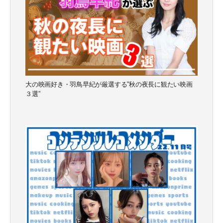
大の映画好き・羽鳥早紀が厳選する”秋の夜長に観たい映画
３選”