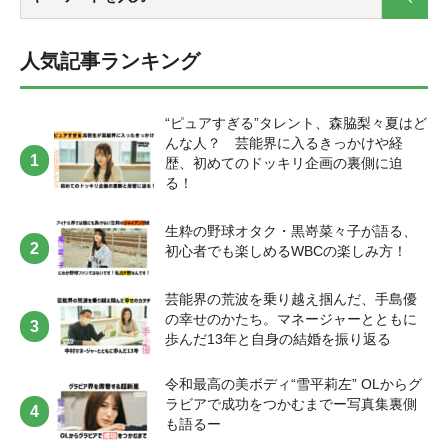
TikTokは興味のあるカテゴリ以外の面白いコンテンツも届きますから
引用：2020年7月のSNS状況 ◆民法キー局5社、番組をネット同時配信
直せば一流の淑女になれると言われ、猛勉強をして美しいレディに変
見てほしい作品です！[/ふきだし] “木村伊吹 レコメンド”「感動も不気
インしていて、勢いを感じますね！[/ふきだし] [ふきだし
リオ恵奈-e1639152102844.jpg" align="left" name="ロサリオ恵奈"
icon="https://platinum-times.com/wp-
ね。そしてタレントとしては、自分を知らない人に見つけてもらえる
へ ＜参考記事＞毎日新聞：『民放キー局5社、番組をネット同時配信
貌するシンデレラストーリーで、1964年のアカデミー賞主要8部門を独
味さも味わえるイカゲーム」 木村 伊吹（きむら いぶき） 2003年8月8
icon="https://platinum-times.com/wp-content/uploads/2021/11/新保
col_border="#000" col="#f8ea85" type="thinking" border="none"
content/uploads/2021/10/S__78536713-e1634888855833.jpg" align="left"
チャンスがある訳ですから、そういった意味でも是非活用して欲しい
へ 日テレは10月2日から』
占した名作です。ミュージカル映画でもありますが、コメディ要素も
日生まれ、広島県出身。男子高生ミスターコン2019で審査員特別賞を
２.png" align="right" name="新保Mg" col_border="#FD9A8B" col="#fff"
icon_shape="circle"]幸せな大家族のように生活する“ハウス”の中にはび
name="石川翔鈴" col="#f8d1ef" type="thinking" border="none"
です。これからもTikTokへの期待は大きいです。[/ふきだし] ◆『THE
人気記事ランキング
https://mainichi.jp/articles/20210930/k00/00m/040/265000c [ふきだし
あり飽きさせない。イライザ、イライザの父、ヒギンズ教授のやりと
受賞したことをきっかけにデビュー。メンズアイドルグループ「Team
type="speaking" border="on" icon_shape="circle"]逆に流行ったモノ・コ
っくりするほどの秘密が隠されており、それを知る最年長のエマ、ノ
icon_shape="circle" sp_vertical="1"]お笑いコンビ “たんぽぽ” の一人、
FIRST TAKE』チャンネル開設2周年
icon="https://platinum-times.com/wp-
りが最高に面白い。特に“間”が絶妙。そんな面白いやりとりをしていた
Mercury 」のメンバーとして活動中。趣味は筋トレと筋肉研究で、細マ
トは突出した項目が少なく、好みが分散してるイメージですね。2022
ーマン、レイの3人は施設からの脱出を子供たち全員で目指す物語で
川村エミコさんのYouTubeチャンネル。ASMR動画を主に投稿している
https://twitter.com/The_FirstTake/status/1460053293179158537?s=20 ▼
content/uploads/2021/10/IMG_4641-2-e1638251868448.jpeg" align="left"
イライザが、美しい淑女になり舞踏会に行く姿は目を見張るものがあ
ッチョを目指して肉体改造中。 【NETFLIX 韓国ドラマ「イカゲー
年のトレンドも先読みして動いていきたいです！[/ふきだし] 今月気に
す。首筋の認識番号や日々行われるテストなど、幸せに暮らしていた
のですが、今まで他の人がやってこなかった、なかなかコアなASMRが
引用：THE FIRST TAKEは、​ 2021年11月15日で​ チャンネル開設２周年
name="古川Mg" col_border="#FD9A8B" col="#fff" type="speaking"
り同性でもうっとりしました。衣装も勿論素敵で、仕草が麗しくて可
ム」】 https://youtu.be/gSR7gMOGw6I [ふきだし
“ピュアすぎる”タレント、森脇梨々夏はど
なったニュースはこんなところで。2021年は色々ありましたね。2022
日常が、徐々に不気味さを増していき、アドベンチャー感満載の息も
多いことから、川村さんの投稿するASMR動画の虜になる人が続出。睡
を迎えた。 [ふきだし icon="https://platinum-times.com/wp-
border="on" icon_shape="circle"]日本テレビが10月2日からゴールデン
愛らしい。オードリー・ヘップバーンに自分を重ねるのもおこがまし
icon="https://platinum-times.com/wp-content/uploads/2021/11/木村伊吹_
んな人？ 芸能界に入るきっかけや経
年はどんな驚くニュースが入ってくるのか、今から楽しみです。で
つかせぬストーリー展開に釘付けです！私は元々、実写のドラマや映
眠時のお供になるものもありますが、思わず笑ってしまうようなもの
content/uploads/2021/10/図1-2-e1635577764731.png" align="left"
タイム番組のネット同時配信を始めました。他4局も同時配信に向けて
い話ですが、田舎育ちの私はこの仕事を始めたときは原稿読みが下手
バストアップ-e1637814337691.jpg" align="left" name="木村伊吹"
歴、初めてのドッキリ企画の裏側に迫
は、また来年お会いしましょう。良いお年をお迎えください。 【執
画にしか興味がなく、アニメや漫画全般に全く興味が無かったんで
もあり、普段お笑い芸人として活動されてる川村さんらしい部分なの
name="新保Mg" col_border="#FD9A8B" col="#fff" type="speaking"
調整中だそうですよ。[/ふきだし] [ふきだし icon="https://platinum-
くそで、イントネーションも訛りがあっておかしかったです。語尾が
col_border="#000" col="#e3e3f4" type="thinking" border="none"
る！
筆】新保紘太郎(プラチナムタイムズ編集部)
す。むしろ固定概念で見ようとも思わなかったし、観てもつまらない
だと思います。ニコニコ楽しそうにASMRをしている川村さんの表情も
border="on" icon_shape="circle"]誰もが一度は見たことあるチャンネル
times.com/wp-content/uploads/2021/10/図1-2-e1635577764731.png"
尻上がりになるのが自分では気付いていなくて矯正するのに大変苦労
icon_shape="circle"]大金が必要になった人たちが謎のゲームに招待さ
と思っていました。でも、この作品は展開が進むにつれてハラハラド
見どころです！[/ふきだし] “初美メアリ レコメンド”「ソロでもみんな
じゃないでしょうか。登録者数は500万人超え、動画の総再生数は15億
align="right" name="新保Mg" col_border="#88C1F2" col="#fff"
した記憶があります。そんな時に観た作品がこのマイ・フェア・レデ
れ、一つの賞金にむかって争う韓国ドラマです。借金取りに追われて
キドキする世界観に引き込まれ、人生で初めて漫画に対する考え方が
でも楽しめる『ドラゴンクエストX』」 初美 メアリ（はつみ めあり）
回を突破したそうです。元ネタの1つだと思われる『A COLORS
type="speaking" border="on" icon_shape="circle" sp_vertical="1"]同時間
生粋の野球オタク・黒嵜菜々子が語る、
ィ。言葉だけでなく仕草も可憐で、上品な女性になろうと日本舞踊や
る人、家族のために大金が必要になった人たちなどが子供の頃にやっ
変わったし、大好きなマンガの一つになりました。子どもたちは無事
1990年10月1日生まれ。東京都出身。モデル・声優。ドラゴンクエスト
SHOW』チャンネルがグローバル全体で583万登録だと考えると、その
帯に自社制作の番組を放送していたり、後日放送をしたりするローカ
初心者でも楽しめるWBCの楽しみ方！
ウォーキング、マナーを学び始めたのもこの作品がきっかけです。私
た遊びに挑戦し、最後まで勝ち残れば賞金。ゲームに負けてしまった
に“ハウス”から脱出することはできるのでしょうか…？乞うご期待。[/
X初代初心者大使、アルティメット人狼、「NieR:Automata」でオペレ
勢いがわかります。[/ふきだし] https://www.youtube.com/watch?
ル局への配慮もあってなかなか進んでいなかったって聞いたことがあ
の節目節目でいつも勇気をくれるので、マイ・フェア・レディは心の
ら死が待っているという命賭けのゲームになっています。ゲームを重
ふきだし] 皆さんいかがでしたか？？ご紹介したコンテンツの中で気に
ーター21O、アネモネ役、「SuperGroupies」のレギュラーモデルなど
v=DSbqyWXVDYg ▼引用：THE FIRST TAKEの元ネタの1つだと思わ
ります。とはいえ、見たいテレビがやってなければYouTubeやNetflixを
拠り所になっています。[/ふきだし] とても熱の入った映画紹介、あり
ねるたびに仲良くなっていく仲間や賞金のことしか考えていない人の
なったものがあったら、是非チェックしてみてくださいね！ 来月もタ
芸能界の荒波を乗り越え掴んだ、手島優
幅広く活動している。趣味は人狼ゲーム、読書、カフェ巡り 【ゲーム
れる『A COLORS SHOW』チャンネル [ふきだし
見る世の中になっているので、面白い番組はドンドン同時配信・見逃
がとうございました！過去の名作から今年の話題作まで幅広い作品が
欲望と絆など、感動するシーンから不気味なシーンまで色々なシーン
レントがハマっているコンテンツを紹介するのでお楽しみに〜！ 【執
「ドラゴンクエストX」】 [ふきだし icon="https://platinum-
の幸せのかたち。マネージャーとともに
icon="https://platinum-times.com/wp-
し配信にしていくのがテレビ離れを食い止めることに繋がると思いま
ありましたが、皆さん気になる作品はありましたか？年末年始のお休
があるところが見どころです！[/ふきだし] “松川菜々花 レコメン
筆】新保紘太郎(プラチナムタイムズ編集部)
times.com/wp-content/uploads/2021/10/367289-1-e1634888918809.jpg"
歩んだ13年と自身の結婚を振り返る
content/uploads/2021/10/IMG_4641-2-e1638251868448.jpeg"
す。[/ふきだし] [ふきだし icon="https://platinum-times.com/wp-
み期間、ぜひ羽鳥のオススメ映画を観てみてくださいね。ではまた。
ド”「綺麗とオシャレが溢れるYouTube動画」 松川 菜々花（まつかわ
align="left" name="初美メアリ" col_border="#000" col="#dbf0d9"
align="right" name="古川Mg" col_border="#88C1F2" col="#fff"
content/uploads/2021/10/IMG_4641-2-e1638251868448.jpeg" align="left"
【取材・執筆】新保紘太郎(プラチナムタイムズ編集部)
ななか） 1998年1月29日生まれ、埼玉県出身。ファッション誌『non-
type="thinking" border="none" icon_shape="circle"]みんなで遊べる！あ
type="speaking" border="on" icon_shape="circle"]YouTubeチャンネルを
name="古川Mg" col_border="#FD9A8B" col="#fff" type="speaking"
令和最高の美ボディ“雪平莉左” OLからグ
no』専属モデルとして活躍する傍ら、ティーン世代に大人気の恋愛リ
の『ドラゴンクエスト』のオンラインゲームです！もともと、一人で
軸とした横展開もすごいです。TFTバージョンの音源をサブスクで展開
border="on" icon_shape="circle"]色んなコンテンツや誘惑が溢れている
ラビアで成功をつかむまでー写真集裏側
アリティショー『月とオオカミちゃんには騙されない』への参加や、
コツコツ作業するのが苦手な私でしたが、このゲームは日本全国の
したり、音楽ニュースサイトの「THE FIRST TIMES」など、有機的に
今、決まった場所・決まった時間で視聴者を縛るのはそもそもの選択
も語るー
アパレルブランド「KOL」のプロデュースなど活躍の場を広げてい
様々なプレイヤーさんとゲームを通して繋がることができて、一緒に
連携している感じがします。[/ふきだし] [ふきだし
肢から外れちゃいますよね。[/ふきだし] ◆Yahoo!ニュースのコメント
る。趣味は音楽鑑賞、ヒトカラ。 【YouTube「Rola Official」】