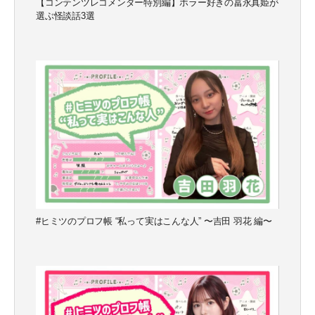
【コンテンツレコメンダー特別編】ホラー好きの冨永真姫が
選ぶ怪談話3選
#ヒミツのプロフ帳 “私って実はこんな人” 〜吉田 羽花 編〜