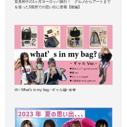
筧美和子の1ヶ月ヨーロッパ旅行！ グルメからアートまで
を巡った5箇所での思い出に密着【後編】
👜✨What’s in my bag.~ギャル編~🎀💎