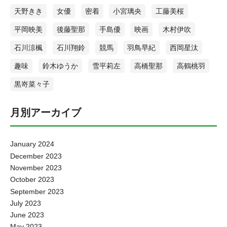
天野きき
女優
密着
小宮璃央
工藤美桜
平岡映美
後藤聖那
手島優
映画
木村伊吹
石川涼楓
石川翔鈴
競馬
羽鳥早紀
西岡星汰
趣味
鈴木ゆうか
雪平莉左
高橋聖那
高鶴桃羽
黒嵜菜々子
月別アーカイブ
January 2024
December 2023
November 2023
October 2023
September 2023
July 2023
June 2023
May 2023