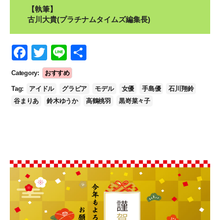
【執筆】
古川大貴(プラチナムタイムズ編集長)
F
T
Li
S
a
wi
n
h
Category:
おすすめ
c
tt
e
ar
Tag:
アイドル
グラビア
モデル
女優
手島優
石川翔鈴
e
er
e
谷まりあ
鈴木ゆうか
高鶴桃羽
黒嵜菜々子
b
o
o
k