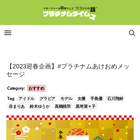
特集
特集
【2023迎春企画】#プラチナムあけおめメッ
連載
連載
セージ
Category:
おすすめ
インタビュー
インタビュー
Tag:
アイドル
グラビア
モデル
女優
手島優
石川翔鈴
谷まりあ
鈴木ゆうか
高鶴桃羽
黒嵜菜々子
マネージャー
マネージャー
コラム
コラム