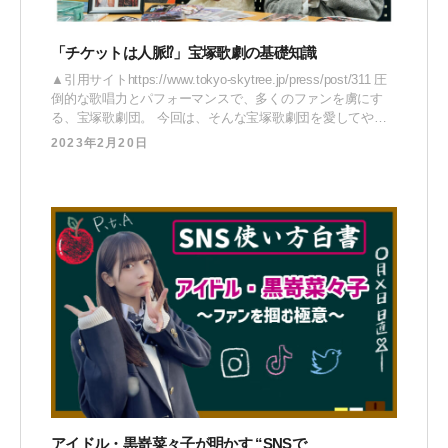
「チケットは人脈⁉︎」宝塚歌劇の基礎知識
▲引用サイトhttps://www.tokyo-skytree.jp/press/post/311 圧
倒的な歌唱力とパフォーマンスで、多くのファンを虜にす
る、宝塚歌劇団。 今回は、そんな宝塚歌劇団を愛してやま
ない、プラチナムプロダクション所属のタレント3名が、宝
2023年2月20日
塚歌劇団の魅力について語りまくります！ 推しのスターか
らチケットの取り方まで、宝塚を語り出したら、この3人は
止まらない
アイドル・黒嵜菜々子が明かす “SNSで