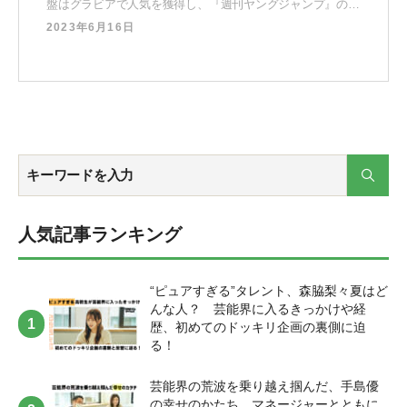
盤はグラビアで人気を獲得し、『週刊ヤングジャンプ』の読
者投票で1位に輝いたり、様々な雑誌の表紙で活躍してきま
2023年6月16日
した。30代に差し掛かると、徐々にバラエティで存在感を放
ち、次第にバラエティでは『ロンドンハーツ』や『ゴットタ
ン』などでいじられキャラとして定着。 芸能界の酸いも
人気記事ランキング
“ピュアすぎる”タレント、森脇梨々夏はど
んな人？ 芸能界に入るきっかけや経
歴、初めてのドッキリ企画の裏側に迫
る！
芸能界の荒波を乗り越え掴んだ、手島優
の幸せのかたち。マネージャーとともに