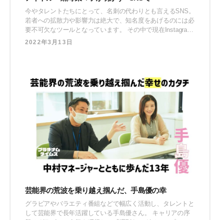
今やタレントたちにとって、名刺の代わりとも言えるSNS。
若者への拡散力や影響力は絶大で、知名度をあげるのには必
要不可欠なツールとなっています。 その中で現在Instagram
で約12万人ものファンを抱え、1日1000人以上ものペースで
2022年3月13日
フォロワーが増え続けているアイドル・黒嵜菜々子。彼女の
SNSを見た企業や番組の担当者から仕事に繋がることも多い
んだとか。 そんな今バズっている黒嵜菜々子
芸能界の荒波を乗り越え掴んだ、手島優の幸
グラビアやバラエティ番組などで幅広く活動し、タレントと
して芸能界で長年活躍している手島優さん。 キャリアの序