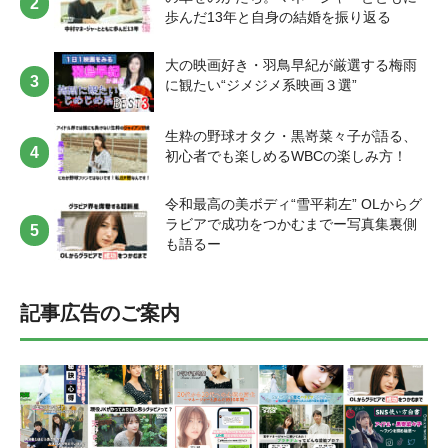
歩んだ13年と自身の結婚を振り返る
大の映画好き・羽鳥早紀が厳選する梅雨
に観たい“ジメジメ系映画３選”
生粋の野球オタク・黒嵜菜々子が語る、
初心者でも楽しめるWBCの楽しみ方！
令和最高の美ボディ“雪平莉左” OLからグ
ラビアで成功をつかむまでー写真集裏側
も語るー
記事広告のご案内