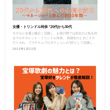
女優・トリンドル玲奈 “20代から30代
モデルに女優と幅広く活躍し、お茶の間では安定の人気を誇
るマルチタレント・トリンドル玲奈。 高校生のときにスカ
ウトされ、プラチナムプロダクションの“顔”として活躍して
きました。そんなトリンドル玲奈ですが、今回30歳となる節
2022年1月22日
目に、自身2冊目となる写真集「あいまい」を発売。写真集
の撮影エピソードや、20代から30代への心境の変化。苦楽
を共にしてきたマネージャーとの本音の語り合いまで、プラ
チナムプ