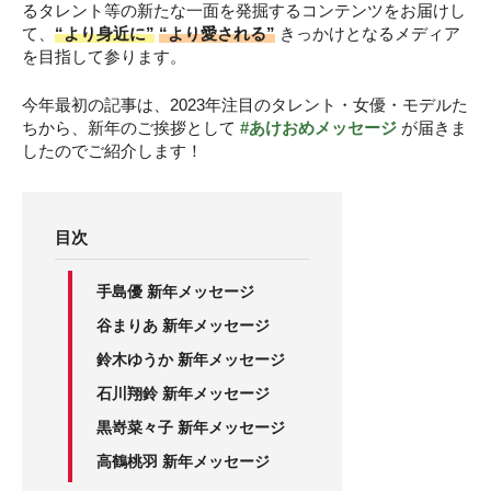
k
るタレント等の新たな一面を発掘するコンテンツをお届けし
て、
“より身近に”
“より愛される”
きっかけとなるメディア
を目指して参ります。
今年最初の記事は、2023年注目のタレント・女優・モデルた
ちから、新年のご挨拶として
#あけおめメッセージ
が届きま
したのでご紹介します！
目次
手島優 新年メッセージ
谷まりあ 新年メッセージ
鈴木ゆうか 新年メッセージ
石川翔鈴 新年メッセージ
黒嵜菜々子 新年メッセージ
高鶴桃羽 新年メッセージ