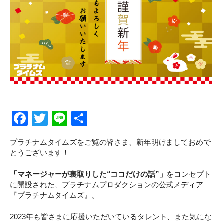
CLOSE
CLOSE
F
T
Li
S
a
wi
n
h
プラチナムタイムズをご覧の皆さま、新年明けましておめで
c
tt
e
ar
とうございます！
e
er
e
「マネージャーが裏取りした“ココだけの話”」
をコンセプト
b
に開設された、プラチナムプロダクションの公式メディア
o
『プラチナムタイムズ』。
o
2023年も皆さまに応援いただいているタレント、また気にな