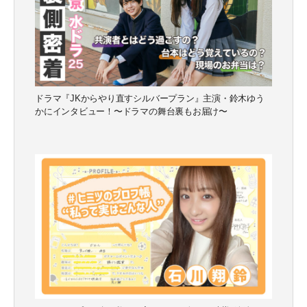
CLOSE
CLOSE
ドラマ『JKからやり直すシルバープラン』主演・鈴木ゆう
かにインタビュー！〜ドラマの舞台裏もお届け〜