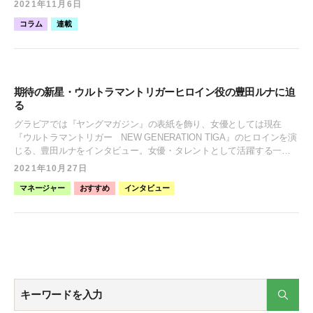
2021年11月6日
は、とにかくパワフルでいつも元気をもらえる存在 撮影現場に密着し
ですが、そんな “石川翔鈴“ を作り上げているコトやモノ、また恋愛観
た写真をお届け。二宮小百合役として、バブル期のお嬢様や高校生な
コラム
連載
や人生観をプロフィール帳に書いてもらいました！ 石川 翔鈴（いしか
ど、様々なシチュエーションを演じた“鈴木ゆうか” ──先日11月10日
わ かれん） 2003年3月28日生まれ。北海道出身。ABEMA『今日、好き
（水）にドラマがスタートしましたね。本作の主演が決まったとき、
になりました。』を機に同世代から注目を集め、『【2021年秋-冬】10
どんなお気持ちだったのでしょうか？ はじめてお話を聞いたときは、
代女子に人気の「インフルエンサー」ランキング（参照：マイナビテ
すごいびっくりしたんですけど、とにかく嬉しかったです！撮影が近
ィーンズラボ）』の3位にランクインするなど話題沸騰中。また最近で
づくにつれて「私が本当に主演で大丈夫かな」という不安もあったん
期待の新星・ウルトラマントリガーヒロイン役の豊田ルナに迫
は5人組ガールズユニット『Five emotion』を結成し、 YouTube活動や
ですけど、撮影に入ってみると、とても穏やかな現場で楽しんで撮影
る
アーティスト活動、女優業など幅を広げている。趣味はカラオケ、韓
に臨めました。 ──今回、鈴木ゆうかさんが演じる二ノ宮小百合はどん
国ドラマ、アイドル鑑賞。 1つ1つの質問に対して、熱心にたっぷり時
グラビアでは『ヤングマガジン』の表紙を飾り、女優としては現在
な役柄なんでしょうか？ バブル期に富を極めたお嬢様が、ホームレス
間をかけて書くこと1時間。出来上がった石川翔鈴のプロフィール帳が
『ウルトラマントリガー NEW GENERATION TIGA』のヒロインを演
になったり、高校生になって現代にタイムリープしてきたりするスト
こちら­！ ＜意外にインドア派なんだね〜！＞ ＜今度餃子の美味しいお
じる、豊田ルナをインタビュー。女優・タレントとして活躍する一
ーリーなんですが、（二ノ宮）小百合はいろんな境遇もあるし、47歳
店教えてもらお〜＞ ＜北海道育ちだけど生ガキ苦手なんだね！笑＞ 最
方、子役から大人になっていくことへの悩みや不安、共に支えてきた
っていう設定なのに、とてもパワフルな女性なんですよね。近くにい
2021年10月27日
後までご覧いただきありがとうございます。プロフ帳から新たな一面
マネージャーだけが知る裏話など、等身大の豊田ルナに迫っていきま
るといつも元気をもらえるような存在で、私自身も役を演じていく中
は発見できましたか？ 女優として新たな挑戦がはじまる石川翔鈴をこ
マネージャー
おすすめ
インタビュー
す。 豊田 ルナ（とよだ るな）
でとても好きになれましたし、近づいていけたのかなって思います！
れからも応援よろしくお願いします！ 【執筆】古川大貴(プラチナムタ
撮影の合間に食べたお弁当では『オーベルジーヌのカレー』が好きだ
イムズ編集長)【プロフ帳デザイン】Kajita Seika
ったそう ──今、鈴木ゆうかさんは25歳ですよね。47歳を演じるのは大
変ではなかったですか？ そうですね。47歳っておばあちゃんではない
ですし、魅せ方は難しかったですね。なるべくそう見えるように監督
さんやプロデューサーさんとの話合いをたくさんしました。あとはお
父さんやお母さんを思い出して、研究したり（笑）。 基本は高校生の
17歳を演じているんですけど、説教するときやちょっとした動作に47
歳の要素を出すことで工夫していましたね。 役を通じて、自然と自分