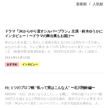
新着順
人気順
ドラマ『JKからやり直すシルバープラン』主演・鈴木ゆうかに
インタビュー！〜ドラマの舞台裏もお届け〜
幸せな人生を過ごし安心した老後を迎えるためには何をすべきか楽し
みながら学べる、テレビ東京 水ドラ25【JKからやり直すシルバープラ
ン】（毎週水曜 深夜1時放送）が、2021年11月10日（水）に放送スタ
ートしました。 今回“鈴木ゆうか”が二ノ宮小百合役として、そして“小
2021年11月13日
宮璃央”が同級生・尾上慎二役としてW主演に抜擢！ 『バブル期に権力
おすすめ
インタビュー
と富の絶頂を極めた傲慢なお嬢様・二ノ宮小百合（鈴木ゆうか）は、
いつしか孤独な中年ホームレスに。ある日、『シルバープランのスス
メ』という本と出会い「人生に大切なことは３つだけある」と知った
小百合は、その直後、高校時代に"タイムリープ"！そこで同級生の尾上
慎二（小宮璃央）と出会います。ハチャメチャにやりすぎた前の高校
#ヒミツのプロフ帳 “私って実はこんな人” 〜石川翔鈴編〜
時代を反省し、“シルバープラン”に則って高校生活をやり直してい
く…』というあらすじの本作。 今回は二ノ宮小百合役として、お嬢様
ABEMA『今日、好きになりました。』を機に、SNSの総フォロワー数
やホームレス、そして高校生と様々なシチュエーションを演じた鈴木
150万人を超えるなど同世代から注目を集め、最近ではテレビ東京 水ド
ゆうかに取材を敢行。 ドラマ撮影に密着した写真を交えながら、ドラ
ラ25『JKからやり直すシルバープラン』の女子生徒役を務める、人気
マの見どころや現場での裏話を聞いていきます！ 私が演じた小百合
急上昇中の石川翔鈴。 しっかり者でこだわりが強い性格が魅力の彼女