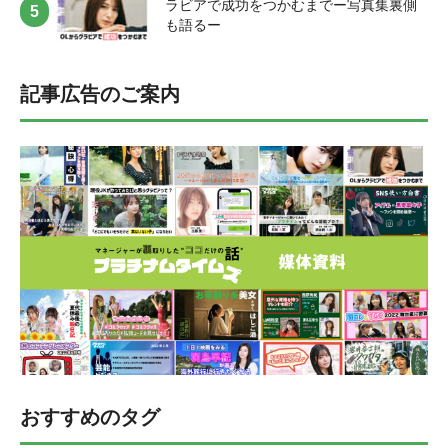
ラビアで成功をつかむまでー写真集裏側
粉とは……？ ──撮影の裏で、「こんなことがあった！」というエピソ
も語るー
ードはありますか？ えーなんですかね（笑）。でもラムネ食べると頭
が働くっていうじゃないですか、だから一日何袋ぐらい食べるんだっ
てくらい食べて、頑張ってセリフを覚えてました。あと、撮影中はと
ても忙しくて寝る時間も短かったので、モデルとは思えない服装をし
記事広告のご案内
ていたり……（笑）。あ、あと、そうだ！川﨑麻世さんとお話しまし
た！！ ──川﨑麻世さん！ 事務所の大先輩ですね！ 今回、小百合の父
の二ノ宮俊一郎役を川﨑麻世さんが演じているんですが、撮影の合間
にお話させていただいたら、本当にお父さんみたいに優しくしてくれ
て。で、麻世さんと好きな食べものの話をしているときに「たこ焼き
が好きです」って言ったら、おすすめのたこ焼きの粉を送ってくれた
んですよ！（笑） 撮影が終わってから家族で食べたんですが、それが
本当に美味しかったんですよね。お母さんも「美味しすぎて、もうこ
れ以外食べられないね」って言うぐらい！あれは本当に嬉しかったで
す。 ──麻世さん、流石のエピソードです！ あとは撮影期間中、私
の誕生日があったんですが、祷キララちゃんがお手紙くれて、それも
すごく覚えてます！今年はドラマの現場で、すごく忙しくしていたの
で、あまり誕生日を感じられなかったんですが、その中でお祝いして
くれたのがとても嬉しかったです。今年は仕事を頑張る25歳の誕生日
でしたが、来年は愛犬のペロ（@pelogrammm）とゆっくりしたいです
ね（笑）。 愛犬・ペロと共にインタビューを受ける "鈴木ゆうか" ──
ドラマの現場で長丁場の撮影となると、なかなか愛犬のペロちゃんに
おすすめのタグ
会えない時期も続いたのではないでしょうか？ そうなんです！だか
ら、お母さんに毎日写真とか動画を送ってもらっていました。あと、