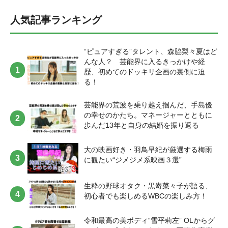
自身の人生について考えさせられた ──ドラマを通じて、自分が成長し
たと思える部分はありましたか？ 成長って言えるのかはわからないで
人気記事ランキング
すが、単純に「私セリフ覚えられるんだ」って思いましたね（笑）。
だって、すごい量だったんですよ。説明セリフも難しい言葉が多く
て、でも、自分が理解しないとなかなか出てこないので、聞いたこと
ない言葉やはじめて知ることは調べて、台本にメモしていました。そ
“ピュアすぎる”タレント、森脇梨々夏はど
こは主演ならではの大変さだなと思いましたし、役を通じて、私も成
んな人？ 芸能界に入るきっかけや経
長できたなと思いました。 ところどころに付箋が貼ってある鈴木ゆう
歴、初めてのドッキリ企画の裏側に迫
かの台本 ──W主演ということで、同じプラチナムプロダクションに所
る！
属している小宮璃央さんも主演を演じています。小宮さんの印象はい
かがでしたか？ 小宮くんとは以前もお会いしたことはあったんですけ
芸能界の荒波を乗り越え掴んだ、手島優
ど、改めて「子犬みたい」って思いました（笑）。年下で、人懐っこ
の幸せのかたち。マネージャーとともに
いんですよね。でも、ちゃんとスイッチが切り替えられる方で、取材
歩んだ13年と自身の結婚を振り返る
とかも一緒に受けたんですけど、19歳とは思えないぐらいしっかりし
てましたね。 W主演として、尾上慎二役を演じた “小宮璃央” ──小宮さ
んの他にも、石川翔鈴さんや西岡星汰さんなど、プラチナムプロダク
大の映画好き・羽鳥早紀が厳選する梅雨
ション所属のタレントが多く出演されています。みなさんとお話する
に観たい“ジメジメ系映画３選”
機会も多かったのではないでしょうか？ そうですね、かなりアットホ
ームな現場で、皆さん仲良くしてくれましたね。中でも、メインのキ
ャストさんが大集合する日があって。シルバープランまではいかない
生粋の野球オタク・黒嵜菜々子が語る、
ですが、未来の話だったり、「どう生きていくか」みたいな真面目な
初心者でも楽しめるWBCの楽しみ方！
話もしたり（笑）。人生について考えさせられるドラマなので、みな
さんと自然とそういうお話ができて、勉強になりましたね。 黒田久美
令和最高の美ボディ“雪平莉左” OLからグ
子を演じた “石川翔鈴” メイクルームにて あの大物俳優から届いたある