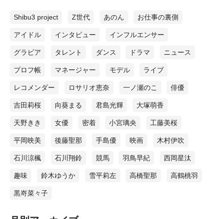
会えない日々が続いたので、アマゾンでおもちゃとか買って送ってま
Shibu3 project
Z世代
あのん
お仕事の裏側
した（笑）。途中でペロに会いたくて帰りたくはなっちゃったんです
けど、「会えるまで頑張ろう」って励みになりましたね。 ──最後にド
アイドル
インタビュー
インフルエンサー
ラマの見どころを教えてください。 『JKからやり直すシルバープラ
ン』は新しい学園モノというところで、現役の高校生も、大人の方も
グラビア
タレント
ダンス
ドラマ
ニュース
幅広く楽しめる作品だと思います！ 今、大変なご時世だからこそ、
将来のことを考える機会が多いと思うので、そんなときにぜひ観てい
プロフ帳
マネージャー
モデル
ライブ
ただきたいです。 鈴木 ゆうか（すずき ゆうか） 1996年10月1日生ま
れ、東京都出身ファッション誌『non-no』専属モデル。ABEMA『オオ
レコメンダー
ロサリオ恵奈
一ノ瀬のこ
俳優
カミちゃんには騙されない』では、恋をしているフリをしているとい
うオオカミを演じ、一躍ティーンの話題の中心となった。また最近で
吉田莉桜
向葵まる
君島光輝
大塚萌香
は1st写真集『ゆうペース』(玄光社)を発売するなど、女優・モデルとし
て多方面で活躍している。 《撮影現場 オフショットギャラリー》 連日
天野きき
女優
密着
小宮璃央
工藤美桜
の撮影でも笑顔を絶やさなかった石川翔鈴メイクの仕上げも入念に行
う石川翔鈴昼食中、談笑する小宮璃央と西岡星汰撮影本番はリラック
平岡映美
後藤聖那
手島優
映画
木村伊吹
スモードから一転、現場に緊張感が生まれるお弁当を食べる西岡星汰
万全の感染症対策で撮影は行われたカット割りやセリフ等を入念に確
石川涼楓
石川翔鈴
競馬
羽鳥早紀
西岡星汰
認するスタッフ陣インタビュー中、大人しく横で話を聞いていた愛
趣味
鈴木ゆうか
雪平莉左
高橋聖那
高鶴桃羽
犬・ペロ 【取材・撮影】高山諒(プラチナムタイムズ編集部)
黒嵜菜々子