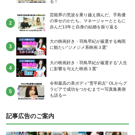
る！
と怖くなることもありますが、それくらい動画に引き込まれる世界観
が凄くて大好きなチャンネルです！[/ふきだし] “高橋聖那レコメン
ド”『自炊したい気持ちになる料理動画！』 高橋 聖那(たかはし せいな)
芸能界の荒波を乗り越え掴んだ、手島優
2000年8月7日生まれ、東京都出身。 俳優。9月29日(木）初回放送スタ
の幸せのかたち。マネージャーとともに
ートのABEMA『主役の椅子はオレの椅子 シーズン2』に出演。趣味は
歩んだ13年と自身の結婚を振り返る
映画鑑賞と古着屋巡り。 【TikTok「ながの社長」】
https://www.tiktok.com/@lincronova/video/7129305579268377858 [ふき
大の映画好き・羽鳥早紀が厳選する梅雨
だし icon="https://platinum-times.com/wp-content/uploads/2022/09/スク
に観たい“ジメジメ系映画３選”
リーンショット-2022-09-26-15.19.05.jpg" align="left" name="高橋聖那"
col_border="#88C1F2" col="#cee0f0" type="thinking" border="on"
icon_shape="circle"]僕が最近空いた時間に観ているのは「ながの社
大の映画好き・羽鳥早紀が厳選する“人生
長」です！TikTokやYouTube Shortsなど短い時間で、ながの社長さん
に影響を与えた映画３選”
の部下が料理を作って社長に食べてもらう動画なのですが、すごく笑
顔で美味しそうに食べるのをみて、よく1人でニコニコしてしまいます
（笑） 僕自身よく料理をするので、メニューを真似したり、ちょっと
令和最高の美ボディ“雪平莉左” OLからグ
自分でアレンジしてみたりしています。あまり自炊しないなーって人
ラビアで成功をつかむまでー写真集裏側
だったり、何か食べたいなという時に観ると作ってみようという気持
も語るー
ちになれるのでオススメです！ 「ここ会社だぞダメだろ！」っていう
ながの社長さんのお決まりのセリフがあるのですが、凄く笑顔になれ
るし、何より食欲をそそられるので是非チェックしてみてください^ ^[/
記事広告のご案内
ふきだし] “都丸亜華梨レコメンド”『芸人さんのロケバス車内トー
ク！』 都丸 亜華梨(とまる あかり) 2001年11月20日生まれ、群馬県出
身。 モデル・グラビアタレントとして活動中で、ミスFLASH2023ファ
イナリスト。タレント・グラビア等で活躍する都丸紗也華の妹。趣味