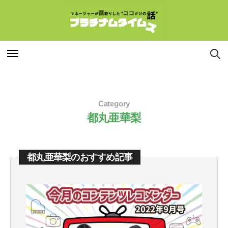
特集
特集
Category
連載
連載
都丸亜華梨
インタビュー
インタビュー
都丸亜華梨のおすすめ記事
マネージャー
マネージャー
コラム
コラム