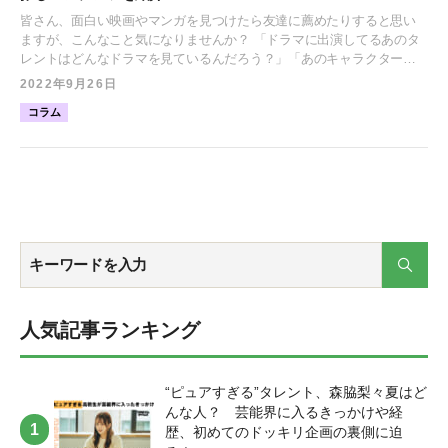
皆さん、面白い映画やマンガを見つけたら友達に薦めたりすると思い
ますが、こんなこと気になりませんか？ 「ドラマに出演してるあのタ
レントはどんなドラマを見ているんだろう？」「あのキャラクターを
演じている声優は普段どんなマンガを読んでいるんだろう？」 気にな
2022年9月26日
りませんか？ 気になりますよね？ そうですよね。そんな声にお応えし
コラム
て『コンテンツレコメンダー』と題し、所属のタレントたちがハマっ
ているコンテンツを紹介していきます。 今回は若林萌々、高橋聖那、
都丸亜華梨、二葉茉由、反田葉月がレコメンドします！ みんな一体ど
んなコンテンツにハマっているのでしょうか！？ “若林萌々レコメン
ド”『ゾクッとするYouTube！』 若林 萌々(わかばやし もも) 2000年4月
21日生まれ、静岡県出身。 モデル・インフルエンサー。ABEMA『今
日、好きになりました。』第10弾に出演し、TikTokフォロワーは90万
人超。自身のYouTubeチャンネルも人気を集めている。趣味はかわいい
子を見ること。 【YouTubeチャンネル「あるごめとりい」】
https://www.youtube.com/watch?v=r0teW3oL05E [ふきだし
icon="https://platinum-times.com/wp-content/uploads/2022/09/スクリー
ンショット-2022-09-26-15.07.57.jpg" align="left" name="若林萌々"
人気記事ランキング
col_border="#FD9A8B" col="#fcdcd7" type="thinking" border="on"
icon_shape="circle"]私が最近よく観ているYouTubeチャンネル「あるご
めとりい」さんです！元々テレビ局で働いていた方が編集をしてい
“ピュアすぎる”タレント、森脇梨々夏はど
て、動画の編集がプロすぎてテレビを観てるみたいです！動画の内容
んな人？ 芸能界に入るきっかけや経
は、奇妙な話や凶悪事件についてなどかなりゾクッとするような話が
歴、初めてのドッキリ企画の裏側に迫
多くて、ついつい何本も一気に観てしまいます！1人で深夜に観ている