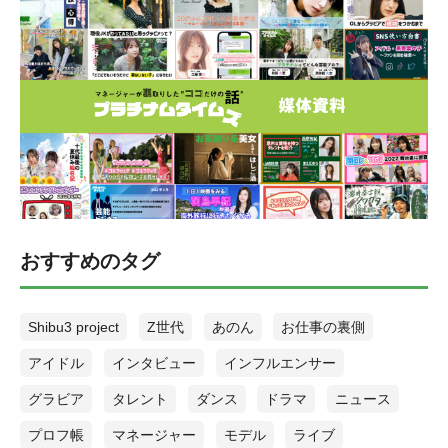
はネットサーフィン。 【YouTube「ざっくりYouTube」】
https://www.youtube.com/watch?v=srZEmzXwMFw [ふきだし
icon="https://platinum-times.com/wp-content/uploads/2022/09/スクリー
ンショット-2022-09-26-18.12.45.jpg" align="left" name="都丸亜華梨"
col_border="#E3D25F" col="#f8ea85" type="thinking" border="on"
icon_shape="circle"]私が最近ハマっているのは「ざっくりYouTube」と
いうYouTubeチャンネルです！お笑い芸人の千原ジュニアさん、小籔千
豊さん、フットボールアワーさんの4人のチャンネルです！ 買い物企画
や街ロケ等してる動画もありますが、中でも車内トークが大好きで
す！移動中のバスの中で4人がひたすら雑談をしているのですが、その
会話がとても面白くてハマってます♡ 車内トーク以外にもエピソード
トークの動画は沢山ありますが、どれも大好きです！ラジオ感覚でト
ークだけ聴いたりすることもあります^_^笑 皆さんもざっくりYouTube
おすすめのタグ
を見てたくさん笑いましょう〜！！[/ふきだし] “二葉茉由レコメン
ド”『現役アイドルが薦める極道アイドルアニメ！』 二葉 茉由(ふたば
まゆ) 2000年11月10日生まれ、東京都出身。 アイドルグループ「テラ
ス×テラス」メンバー。12月30日(金)に新宿FACEにて1stワンマンライ
Shibu3 project
Z世代
あのん
お仕事の裏側
ブ開催。趣味はダンス。 【Netflix「Back Street Girls －ゴクドルズ
－」】 https://twitter.com/inuganekikaku/status/1014347924250099713
アイドル
インタビュー
インフルエンサー
[ふきだし icon="https://platinum-times.com/wp-content/uploads/2022/09/
スクリーンショット-2022-09-26-20.21.29.jpg" align="left" name="二葉茉
グラビア
タレント
ダンス
ドラマ
ニュース
由" col_border="#A0B09E" col="#dbf0d9" type="thinking" border="on"
プロフ帳
マネージャー
モデル
ライブ
icon_shape="circle"]私が今回オススメするのは『Back Street Girls-ゴク