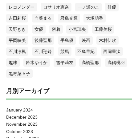
ドルズ-』というアニメです！この作品は、極道として活動していた3人
レコメンダー
ロサリオ恵奈
一ノ瀬のこ
俳優
がある時に大失敗をしてしまい、親分から命が惜しければ、性転換手
術をしてアイドルをやれという命令が下され、命が惜しい3人が厳しい
吉田莉桜
向葵まる
君島光輝
大塚萌香
訓練を受けたのちに、アイドルとしてデビューをするお話です！私も
アイドルをしているので、なるほどっとなる部分もあったり少しネタ
天野きき
女優
密着
小宮璃央
工藤美桜
も入っているので、見ていてすごく面白くオススメです！！気になっ
た方は、ぜひ見てみて下さい！^ - ^[/ふきだし] “反田葉月レコメン
平岡映美
後藤聖那
手島優
映画
木村伊吹
ド”『わくわくできる物件紹介チャンネル！』 反田 葉月(たんだ はづき)
2001年2月28日生まれ、広島県出身。 女優・モデル。ブシロードメデ
石川涼楓
石川翔鈴
競馬
羽鳥早紀
西岡星汰
ィアミックスプロジェクト D4DJ 「Lyrical Lily」センター 桜田美夢役
として活躍。趣味は物件情報を見ること、ギター。 【YouTubeチャン
趣味
鈴木ゆうか
雪平莉左
高橋聖那
高鶴桃羽
ネル「ゆっくり不動産」】 https://www.youtube.com/watch?v=G8-
Jl7Fcdgs&feature=youtu.be [ふきだし icon="https://platinum-
黒嵜菜々子
times.com/wp-content/uploads/2022/09/スクリーンショット-2022-09-26-
19.58.16.jpg" align="left" name="反田葉月" col_border="#ebad8b"
月別アーカイブ
col="#f2ceb5" type="thinking" border="on" icon_shape="circle"]私がハマ
っているコンテンツは、全国各地の変わった物件を紹介している『ゆ
っくり不動産』というYouTubeチャンネルです。例えば部屋の中に露天
風呂のようにお風呂がむき出しになっている物件や、25㎡に2LDKを詰
January 2024
め込んだ物件など、見たことない物件を沢山紹介していて、物件を見
December 2023
るのが好きな私はそれをついつい見ちゃって夜更かしをしてしまいま
November 2023
す☾動画を観て、こんなお家住みたいなぁとか、今はこんなお家がある
んだってわくわくしますっ！！是非皆さんにオススメしたいYouTubeチ
October 2023
ャンネルです^_^♡[/ふきだし] 皆さんいかがでしたか？？ご紹介したコ