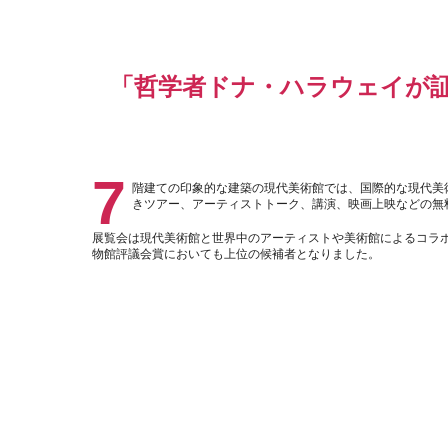
「哲学者ドナ・ハラウェイが
7
階建ての印象的な建築の現代美術館では、国際的な現代美
きツアー、アーティストトーク、講演、映画上映などの無
展覧会は現代美術館と世界中のアーティストや美術館によるコラ
物館評議会賞においても上位の候補者となりました。