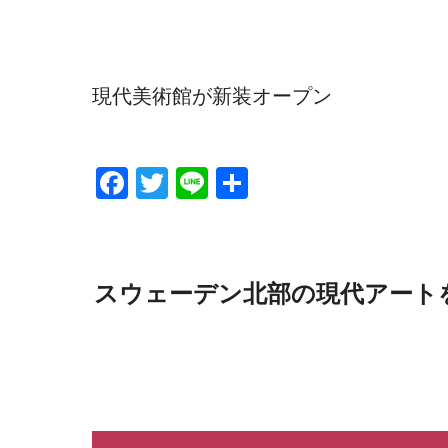
現代美術館が新装オープン
F
T
Li
S
a
wi
n
h
c
tt
e
ar
e
er
e
スウェーデン北部の現代アート
b
o
o
k